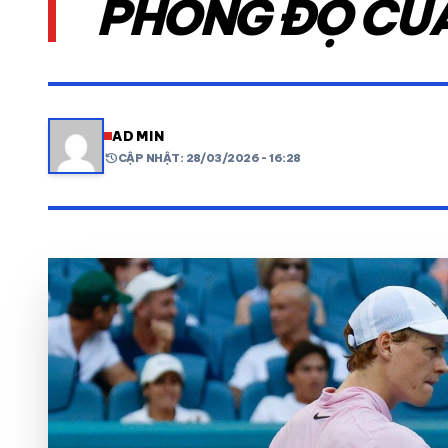
PHONG ĐỘ CỦ
VIDEO
LỊCH THI ĐẤU
ADMIN
history
CẬP NHẬT: 28/03/2026 - 16:28
share
mail