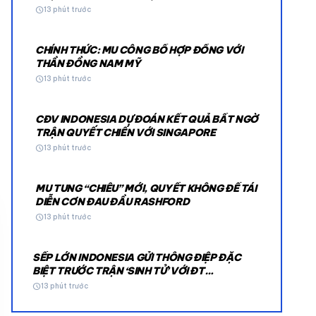
schedule
13 phút trước
CHÍNH THỨC: MU CÔNG BỐ HỢP ĐỒNG VỚI
THẦN ĐỒNG NAM MỸ
schedule
13 phút trước
CĐV INDONESIA DỰ ĐOÁN KẾT QUẢ BẤT NGỜ
© 2026 TT24H
TRẬN QUYẾT CHIẾN VỚI SINGAPORE
schedule
13 phút trước
MU TUNG “CHIÊU” MỚI, QUYẾT KHÔNG ĐỂ TÁI
DIỄN CƠN ĐAU ĐẦU RASHFORD
schedule
13 phút trước
SẾP LỚN INDONESIA GỬI THÔNG ĐIỆP ĐẶC
BIỆT TRƯỚC TRẬN ‘SINH TỬ’ VỚI ĐT
SINGAPORE
schedule
13 phút trước