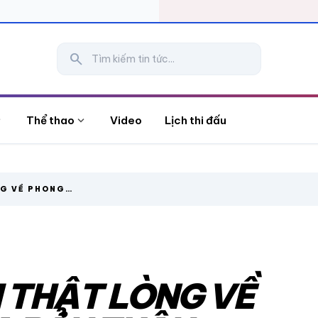
search
more
expand_more
Thể thao
Video
Lịch thi đấu
NG VỀ PHONG
I THẬT LÒNG VỀ