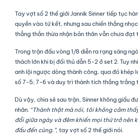
Tay vợt số 2 thế giới Jannik Sinner tiếp tục h
quyền vào tứ kết, nhưng sau chiến thắng nhọc
thẳng thắn thừa nhận bản thân vẫn chưa đạt t
Trong trận đấu vòng 1/8 diễn ra rạng sáng ngà
thách lớn khi bị đối thủ dẫn 5-2 ở set 2. Tuy 
anh lội ngược dòng thành công, qua đó khép lại
số 7-5; 7-6 và duy trì thành tích thắng trắng 
Dù vậy, chia sẻ sau trận, Sinner không giấu đ
nhân.
“Thành thật mà nói, tôi không cảm thấy
đổi giữa ngày và đêm khiến mọi thứ trở nên k
đấu đến cùng.”
, tay vợt số 2 thế giới nói.