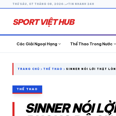
trending_up
THỨ SÁU, 07 THÁNG 08, 2026
TIN NHANH 24H
SPORT VIỆT HUB
expand_more
expand_
Các Giải Ngoại Hạng
Thể Thao Trong Nước
search
chevron_right
chevron_right
TRANG CHỦ
THỂ THAO
SINNER NÓI LỜI THẬT LÒ
ĐỘ CỦA BẢN THÂN
CÁC GIẢI NGOẠI HẠNG
THỂ THAO
THỂ THAO TRONG NƯỚC
SINNER NÓI LỜ
THỂ THAO