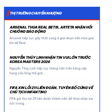
THỊ TRƯỜNG CHUYỂN NHƯỢNG
ARSENAL THUA REAL BETIS, ARTETA NHẬN HỒI
CHUÔNG BÁO ĐỘNG
Arsenal tiếp tục gây thất vọng ở giai đoạn tiền mùa giải
khi để Real…
NGUYỄN THÙY LINH NHẬN TIN VUI LỚN TRƯỚC
KOREA MASTERS 2026
Nguyễn Thùy Linh tiếp tục thăng tiến trên bảng xếp
hạng cầu lông thế giới…
FIFA XIN LỖI 211 LIÊN ĐOÀN, TUYÊN BỐ CỨNG VỀ
CHỦ TỊCH INFANTINO
FIFA gửi thư tới 211 liên đoàn thành viên để thừa nhận sai
sót trong…