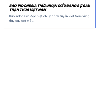
BÁO INDONESIA THỪA NHẬN ĐIỀU ĐÁNG SỢ SAU
TRẬN THUA VIỆT NAM
Báo Indonesia đặc biệt chú ý cách tuyển Việt Nam vùng
dậy sau set mở…