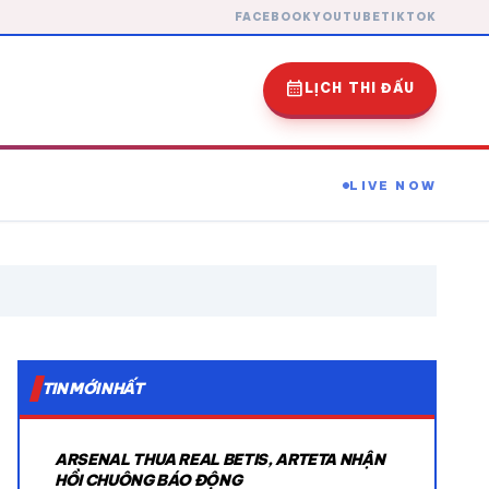
FACEBOOK
YOUTUBE
TIKTOK
calendar_month
LỊCH THI ĐẤU
LIVE NOW
expand_more
TIN MỚI NHẤT
expand_more
ARSENAL THUA REAL BETIS, ARTETA NHẬN
expand_more
HỒI CHUÔNG BÁO ĐỘNG