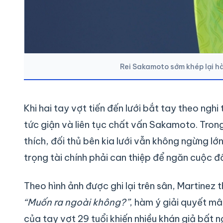
Rei Sakamoto sớm khép lại h
Khi hai tay vợt tiến đến lưới bắt tay theo ngh
tức giận và liên tục chất vấn Sakamoto. Trong
thích, đối thủ bên kia lưới vẫn không ngừng lớ
trọng tài chính phải can thiệp để ngăn cuộc đố
Theo hình ảnh được ghi lại trên sân, Martinez 
“Muốn ra ngoài không?”
, hàm ý giải quyết mâ
của tay vợt 29 tuổi khiến nhiều khán giả bất