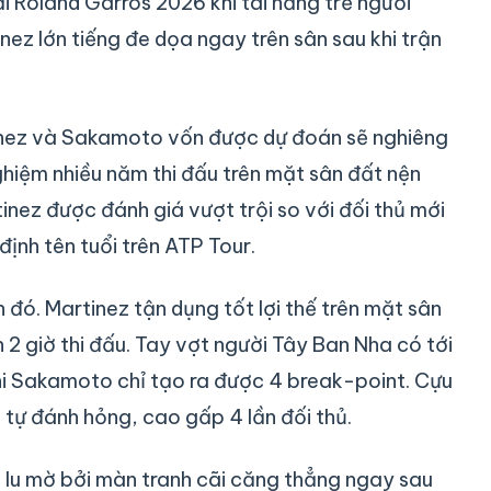
i Roland Garros 2026 khi tài năng trẻ người
ez lớn tiếng đe dọa ngay trên sân sau khi trận
inez và Sakamoto vốn được dự đoán sẽ nghiêng
ghiệm nhiều năm thi đấu trên mặt sân đất nện
tinez được đánh giá vượt trội so với đối thủ mới
định tên tuổi trên ATP Tour.
 đó. Martinez tận dụng tốt lợi thế trên mặt sân
 2 giờ thi đấu. Tay vợt người Tây Ban Nha có tới
hi Sakamoto chỉ tạo ra được 4 break-point. Cựu
 tự đánh hỏng, cao gấp 4 lần đối thủ.
 lu mờ bởi màn tranh cãi căng thẳng ngay sau