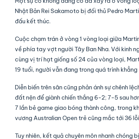
Một sự cố không đáng có đã xảy ra ở vòng loạ
Nhật Bản Rei Sakamoto bị đối thủ Pedro Martin
đấu kết thúc.
Cuộc chạm trán ở vòng 1 vòng loại giữa Mart
về phía tay vợt người Tây Ban Nha. Với kinh n
cùng vị trí hạt giống số 24 của vòng loại, Mar
19 tuổi, người vẫn đang trong quá trình khẳng 
Diễn biến trên sân cũng phản ánh sự chênh lệch
đất nện để giành chiến thắng 6-2; 7-5 sau hơn
7 lần bẻ game giao bóng thành công, trong k
vương Australian Open trẻ cũng mắc tới 36 lỗi
Tuy nhiên, kết quả chuyên môn nhanh chóng bị