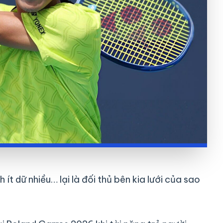
 ít dữ nhiều… lại là đối thủ bên kia lưới của sao