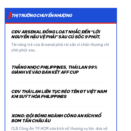
THỊ TRƯỜNG CHUYỂN NHƯỢNG
CĐV ARSENAL ĐỒNG LOẠT NHẮC ĐẾN “LỜI
NGUYỀN HẬU VỆ PHẢI” SAU CÚ SỐC 9 PHÚT,
Tài năng trẻ của Arsenal phải rời sân vì chấn thương chỉ
chín phút sau…
THẮNG NHỌC PHILIPPINES, THÁI LAN 99%
GIÀNH VÉ VÀO BÁN KẾT AFF CUP
CĐV THÁI LAN LIÊN TỤC RÉO TÊN ĐT VIỆT NAM
KHI SUÝT HÒA PHILIPPINES
XONG: ĐỘI BÓNG NGÀNH CÔNG AN KÍCH NỔ
BOM TẤN CHÂU ÂU
CLB Công An TP.HCM vừa kích nổ thương vụ lớn, đưa về