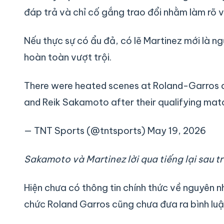
đáp trả và chỉ cố gắng trao đổi nhằm làm rõ v
Nếu thực sự có ẩu đả, có lẽ Martinez mới là ng
hoàn toàn vượt trội.
There were heated scenes at Roland-Garros a
and Reik Sakamoto after their qualifying ma
— TNT Sports (@tntsports) May 19, 2026
Sakamoto và Martinez lời qua tiếng lại sau t
Hiện chưa có thông tin chính thức về nguyên n
chức Roland Garros cũng chưa đưa ra bình luận