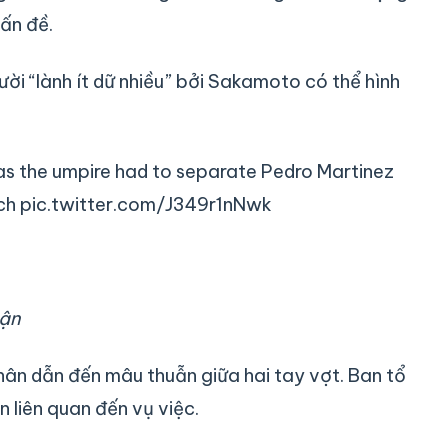
ấn đề.
ười “lành ít dữ nhiều” bởi Sakamoto có thể hình
s the umpire had to separate Pedro Martinez
tch pic.twitter.com/J349r1nNwk
rận
hân dẫn đến mâu thuẫn giữa hai tay vợt. Ban tổ
 liên quan đến vụ việc.