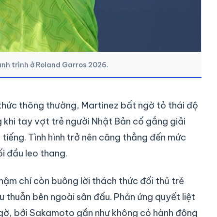
ành trình ở Roland Garros 2026.
i thức thông thường, Martinez bất ngờ tỏ thái độ
 khi tay vợt trẻ người Nhật Bản cố gắng giải
n tiếng. Tình hình trở nên căng thẳng đến mức
i đầu leo thang.
thậm chí còn buông lời thách thức đối thủ trẻ
u thuẫn bên ngoài sân đấu. Phản ứng quyết liệt
 ngờ, bởi Sakamoto gần như không có hành động