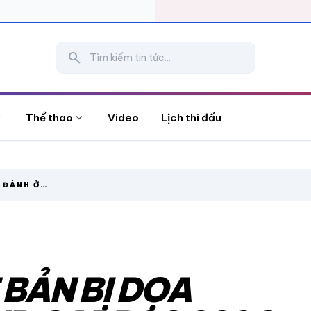
search
more
expand_more
Thể thao
Video
Lịch thi đấu
 ĐÁNH Ở
 BẢN BỊ DỌA