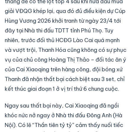
thắng để có thể lọt top 4 sau khi nửa đầu mùa
giải VĐQG khép lại, qua đó đủ điều kiện dự Cúp
Hùng Vương 2026 khởi tranh từ ngày 23/4 tới
đây tại Nhà thi đấu TDTT tỉnh Phú Thọ. Tuy
nhiên, trước đối thủ HCĐG Lào Cai quá mạnh
và vượt trội, Thanh Hóa cũng không có sự phục
vụ của chủ công Hoàng Thị Thảo – đối tác ăn ý
của Cai Xiaoqing trên hàng công, đội bóng xứ
Thanh đã nhận thất bại cách biệt sau 3 set, chỉ
kết thúc giai đoạn 1 ở vị trí thứ 6 chung cuộc.
Ngay sau thất bại này, Cai Xiaoqing đã ngồi
khóc nức nở ngay ở Nhà thi đấu Đông Anh (Hà
Nội). Có lẽ “Thần tiên tỷ tỷ” cảm thấy nuối tiếc