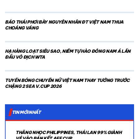
BÁO THÁI PHƠI BÀY NGUYÊN NHÂN ĐT VIỆT NAM THUA
CHOÁNG VÁNG
HẠ HÀNG LOẠT SIÊU SAO, NIỀM TỰ HÀO ĐÔNG NAM Á LẦN
ĐẦU VÔ ĐỊCH WTA
TUYỂN BÓNG CHUYỀN NỮ VIỆT NAM THAY TƯỚNG TRƯỚC
CHẶNG 2 SEA V.CUP 2026
TIN MỚI NHẤT
THẮNG NHỌC PHILIPPINES, THÁI LAN 99% GIÀNH
VÉ VÀO BÁN KẾT AFF CUP