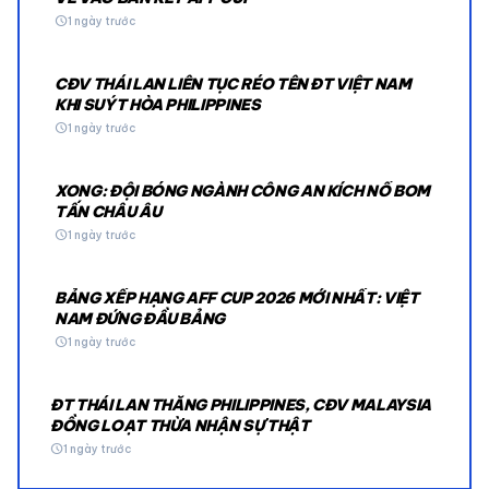
schedule
1 ngày trước
CĐV THÁI LAN LIÊN TỤC RÉO TÊN ĐT VIỆT NAM
KHI SUÝT HÒA PHILIPPINES
schedule
1 ngày trước
XONG: ĐỘI BÓNG NGÀNH CÔNG AN KÍCH NỔ BOM
TẤN CHÂU ÂU
schedule
1 ngày trước
BẢNG XẾP HẠNG AFF CUP 2026 MỚI NHẤT: VIỆT
NAM ĐỨNG ĐẦU BẢNG
schedule
1 ngày trước
ĐT THÁI LAN THẮNG PHILIPPINES, CĐV MALAYSIA
ĐỒNG LOẠT THỪA NHẬN SỰ THẬT
schedule
1 ngày trước