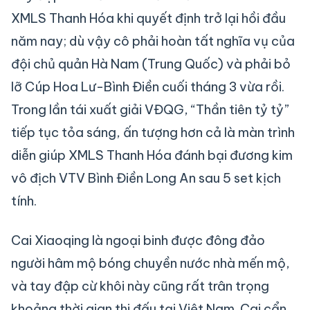
XMLS Thanh Hóa khi quyết định trở lại hồi đầu
năm nay; dù vậy cô phải hoàn tất nghĩa vụ của
đội chủ quản Hà Nam (Trung Quốc) và phải bỏ
lỡ Cúp Hoa Lư-Bình Điền cuối tháng 3 vừa rồi.
Trong lần tái xuất giải VĐQG, “Thần tiên tỷ tỷ”
tiếp tục tỏa sáng, ấn tượng hơn cả là màn trình
diễn giúp XMLS Thanh Hóa đánh bại đương kim
vô địch VTV Bình Điền Long An sau 5 set kịch
tính.
Cai Xiaoqing là ngoại binh được đông đảo
người hâm mộ bóng chuyền nước nhà mến mộ,
và tay đập cừ khôi này cũng rất trân trọng
khoảng thời gian thi đấu tại Việt Nam. Cai cẩn