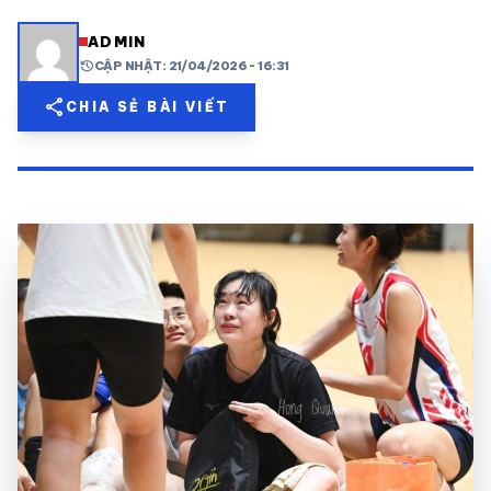
share
mail
© 2026 TT24H
ADMIN
history
CẬP NHẬT: 21/04/2026 - 16:31
share
CHIA SẺ BÀI VIẾT