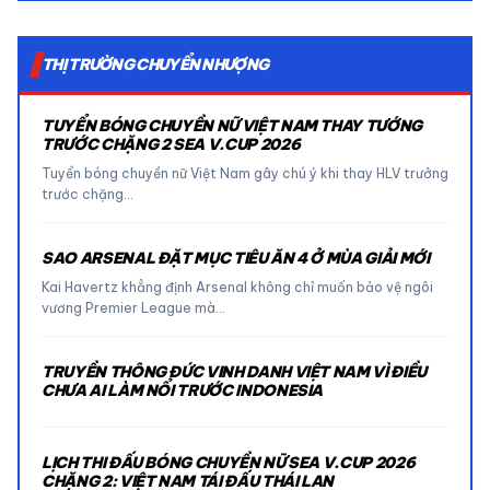
THỊ TRƯỜNG CHUYỂN NHƯỢNG
TUYỂN BÓNG CHUYỀN NỮ VIỆT NAM THAY TƯỚNG
TRƯỚC CHẶNG 2 SEA V.CUP 2026
Tuyển bóng chuyền nữ Việt Nam gây chú ý khi thay HLV trưởng
trước chặng…
SAO ARSENAL ĐẶT MỤC TIÊU ĂN 4 Ở MÙA GIẢI MỚI
Kai Havertz khẳng định Arsenal không chỉ muốn bảo vệ ngôi
vương Premier League mà…
TRUYỀN THÔNG ĐỨC VINH DANH VIỆT NAM VÌ ĐIỀU
CHƯA AI LÀM NỔI TRƯỚC INDONESIA
LỊCH THI ĐẤU BÓNG CHUYỀN NỮ SEA V.CUP 2026
CHẶNG 2: VIỆT NAM TÁI ĐẤU THÁI LAN