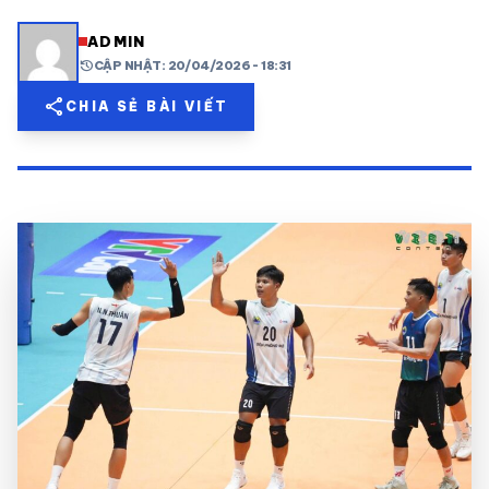
share
mail
© 2026 TT24H
ADMIN
history
CẬP NHẬT: 20/04/2026 - 18:31
share
CHIA SẺ BÀI VIẾT