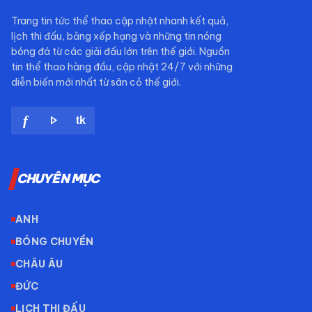
Trang tin tức thể thao cập nhật nhanh kết quả,
lịch thi đấu, bảng xếp hạng và những tin nóng
bóng đá từ các giải đấu lớn trên thế giới. Nguồn
tin thể thao hàng đầu, cập nhật 24/7 với những
diễn biến mới nhất từ sân cỏ thế giới.
play_arrow
f
tk
CHUYÊN MỤC
ANH
BÓNG CHUYỀN
CHÂU ÂU
ĐỨC
LỊCH THI ĐẤU