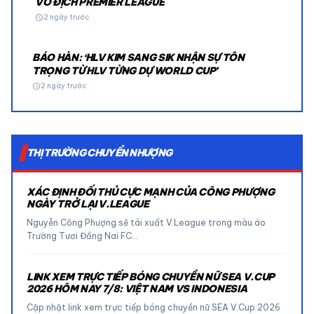
VÔ ĐỊCH PREMIER LEAGUE
schedule
2 ngày trước
BÁO HÀN: ‘HLV KIM SANG SIK NHẬN SỰ TÔN
TRỌNG TỪ HLV TỪNG DỰ WORLD CUP’
schedule
2 ngày trước
THỊ TRƯỜNG CHUYỂN NHƯỢNG
XÁC ĐỊNH ĐỐI THỦ CỰC MẠNH CỦA CÔNG PHƯỢNG
NGÀY TRỞ LẠI V.LEAGUE
Nguyễn Công Phượng sẽ tái xuất V.League trong màu áo
Trường Tươi Đồng Nai FC…
LINK XEM TRỰC TIẾP BÓNG CHUYỀN NỮ SEA V.CUP
2026 HÔM NAY 7/8: VIỆT NAM VS INDONESIA
Cập nhật link xem trực tiếp bóng chuyền nữ SEA V.Cup 2026