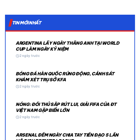
TIN MỚI NHẤT
ARGENTINA LẤY NGÀY THẮNG ANH TẠI WORLD
CUP LÀM NGÀY KỶ NIỆM
schedule
2 ngày trước
BÓNG ĐÁ HÀN QUỐC RÚNG ĐỘNG, CẢNH SÁT
KHÁM XÉT TRỤ SỞ KFA
schedule
2 ngày trước
NÓNG: ĐỐI THỦ SẮP RÚT LUI, GIẢI FIFA CỦA ĐT
VIỆT NAM GẶP BIẾN LỚN
schedule
2 ngày trước
ARSENAL ĐẾM NGÀY CHIA TAY TIỀN ĐẠO 5 LẦN