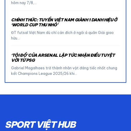
hôm nay 7/8,…
CHÍNH THỨC: TUYỂN VIỆT NAM GIÀNH 1 DANH HIỆU Ở
‘WORLD CUP THU NHỎ’
ĐT futsal Việt Nam dù chỉ cán đích ở ngôi á quân Giải giao
hữu…
‘TỘI ĐỒ’ CỦA ARSENAL LẬP TỨC NHẬN ĐIỀU TUYỆT
VỜI TỪ PSG
Gabriel Magalhaes trở thành nhân vật đáng tiếc nhất chung
kết Champions League 2025/26 khi…
SPORT VIỆT HUB