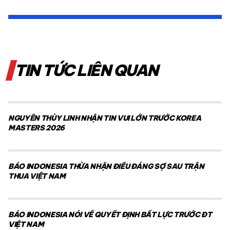
TIN TỨC LIÊN QUAN
NGUYỄN THÙY LINH NHẬN TIN VUI LỚN TRƯỚC KOREA
MASTERS 2026
BÁO INDONESIA THỪA NHẬN ĐIỀU ĐÁNG SỢ SAU TRẬN
THUA VIỆT NAM
BÁO INDONESIA NÓI VỀ QUYẾT ĐỊNH BẤT LỰC TRƯỚC ĐT
VIỆT NAM