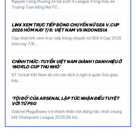
Nguyễn Công Phượng sẽ tái xuất V.League trong màu áo
Trường Tươi Đồng Nai FC…
LINK XEM TRỰC TIẾP BÓNG CHUYỀN NỮ SEA V.CUP
2026 HÔM NAY 7/8: VIỆT NAM VS INDONESIA
Cập nhật link xem trực tiếp bóng chuyền nữ SEA V.Cup 2026
hôm nay 7/8,…
CHÍNH THỨC: TUYỂN VIỆT NAM GIÀNH 1 DANH HIỆU Ở
‘WORLD CUP THU NHỎ’
ĐT futsal Việt Nam dù chỉ cán đích ở ngôi á quân Giải giao
hữu…
‘TỘI ĐỒ’ CỦA ARSENAL LẬP TỨC NHẬN ĐIỀU TUYỆT
VỜI TỪ PSG
Gabriel Magalhaes trở thành nhân vật đáng tiếc nhất chung
kết Champions League 2025/26 khi…