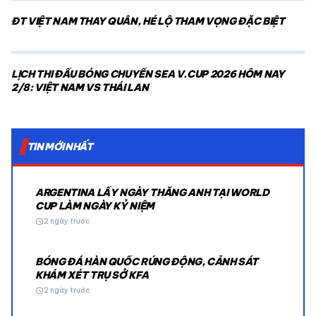
ĐT VIỆT NAM THAY QUÂN, HÉ LỘ THAM VỌNG ĐẶC BIỆT
LỊCH THI ĐẤU BÓNG CHUYỀN SEA V.CUP 2026 HÔM NAY
2/8: VIỆT NAM VS THÁI LAN
TIN MỚI NHẤT
ARGENTINA LẤY NGÀY THẮNG ANH TẠI WORLD
CUP LÀM NGÀY KỶ NIỆM
schedule
2 ngày trước
BÓNG ĐÁ HÀN QUỐC RÚNG ĐỘNG, CẢNH SÁT
KHÁM XÉT TRỤ SỞ KFA
schedule
2 ngày trước