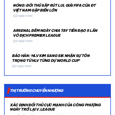
NÓNG: ĐỐI THỦ SẮP RÚT LUI, GIẢI FIFA CỦA ĐT
VIỆT NAM GẶP BIẾN LỚN
schedule
2 ngày trước
ARSENAL ĐẾM NGÀY CHIA TAY TIỀN ĐẠO 5 LẦN
VÔ ĐỊCH PREMIER LEAGUE
schedule
2 ngày trước
BÁO HÀN: ‘HLV KIM SANG SIK NHẬN SỰ TÔN
TRỌNG TỪ HLV TỪNG DỰ WORLD CUP’
schedule
2 ngày trước
THỊ TRƯỜNG CHUYỂN NHƯỢNG
XÁC ĐỊNH ĐỐI THỦ CỰC MẠNH CỦA CÔNG PHƯỢNG
NGÀY TRỞ LẠI V.LEAGUE