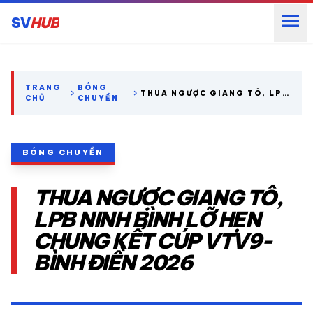
menu
SV
HUB
search
TRANG
BÓNG
chevron_right
chevron_right
THUA NGƯỢC GIANG TÔ, LPB
CHỦ
CHUYỀN
NINH BÌNH LỠ HẸN CHUNG
KẾT CÚP VTV9-BÌNH ĐIỀN
expand_more
CÁC GIẢI NGOẠI HẠNG
2026
BÓNG CHUYỀN
expand_more
THỂ THAO TRONG NƯỚC
THUA NGƯỢC GIANG TÔ,
expand_more
THỂ THAO
LPB NINH BÌNH LỠ HẸN
CHUNG KẾT CÚP VTV9-
VIDEO
BÌNH ĐIỀN 2026
LỊCH THI ĐẤU