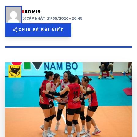
share
mail
© 2026 TT24H
ADMIN
history
CẬP NHẬT: 21/05/2026 - 20:45
share
CHIA SẺ BÀI VIẾT