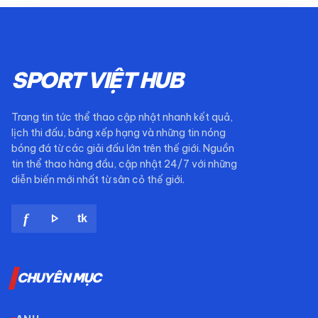
SPORT VIỆT HUB
Trang tin tức thể thao cập nhật nhanh kết quả,
lịch thi đấu, bảng xếp hạng và những tin nóng
bóng đá từ các giải đấu lớn trên thế giới. Nguồn
tin thể thao hàng đầu, cập nhật 24/7 với những
diễn biến mới nhất từ sân cỏ thế giới.
play_arrow
f
tk
CHUYÊN MỤC