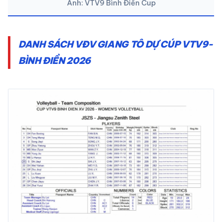
Ảnh: VTV9 Bình Điền Cup
DANH SÁCH VĐV GIANG TÔ DỰ CÚP VTV9-
BÌNH ĐIỀN 2026