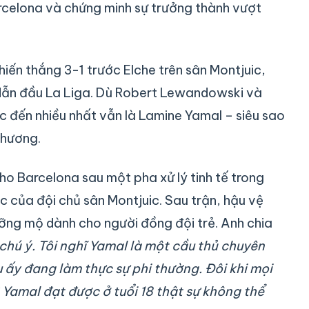
rcelona và chứng minh sự trưởng thành vượt
iến thắng 3-1 trước Elche trên sân Montjuic,
dẫn đầu La Liga. Dù Robert Lewandowski và
c đến nhiều nhất vẫn là Lamine Yamal – siêu sao
thương.
ho Barcelona sau một pha xử lý tinh tế trong
 của đội chủ sân Montjuic. Sau trận, hậu vệ
ỡng mộ dành cho người đồng đội trẻ. Anh chia
chú ý. Tôi nghĩ Yamal là một cầu thủ chuyên
u ấy đang làm thực sự phi thường. Đôi khi mọi
 Yamal đạt được ở tuổi 18 thật sự không thể