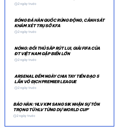
schedule
2 ngày trước
BÓNG ĐÁ HÀN QUỐC RÚNG ĐỘNG, CẢNH SÁT
KHÁM XÉT TRỤ SỞ KFA
schedule
2 ngày trước
NÓNG: ĐỐI THỦ SẮP RÚT LUI, GIẢI FIFA CỦA
© 2026 TT24H
ĐT VIỆT NAM GẶP BIẾN LỚN
schedule
2 ngày trước
ARSENAL ĐẾM NGÀY CHIA TAY TIỀN ĐẠO 5
LẦN VÔ ĐỊCH PREMIER LEAGUE
schedule
2 ngày trước
BÁO HÀN: ‘HLV KIM SANG SIK NHẬN SỰ TÔN
TRỌNG TỪ HLV TỪNG DỰ WORLD CUP’
schedule
2 ngày trước