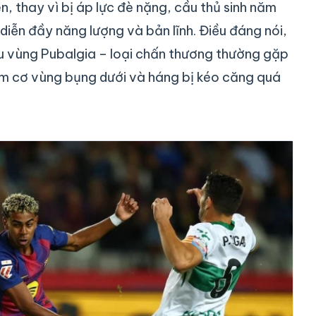
iên, thay vì bị áp lực đè nặng, cầu thủ sinh năm
iễn đầy năng lượng và bản lĩnh. Điều đáng nói,
au vùng Pubalgia – loại chấn thương thường gặp
óm cơ vùng bụng dưới và háng bị kéo căng quá