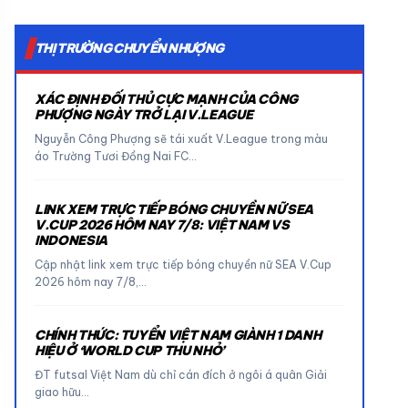
THỊ TRƯỜNG CHUYỂN NHƯỢNG
XÁC ĐỊNH ĐỐI THỦ CỰC MẠNH CỦA CÔNG
PHƯỢNG NGÀY TRỞ LẠI V.LEAGUE
Nguyễn Công Phượng sẽ tái xuất V.League trong màu
áo Trường Tươi Đồng Nai FC…
LINK XEM TRỰC TIẾP BÓNG CHUYỀN NỮ SEA
V.CUP 2026 HÔM NAY 7/8: VIỆT NAM VS
INDONESIA
Cập nhật link xem trực tiếp bóng chuyền nữ SEA V.Cup
2026 hôm nay 7/8,…
CHÍNH THỨC: TUYỂN VIỆT NAM GIÀNH 1 DANH
HIỆU Ở ‘WORLD CUP THU NHỎ’
ĐT futsal Việt Nam dù chỉ cán đích ở ngôi á quân Giải
giao hữu…