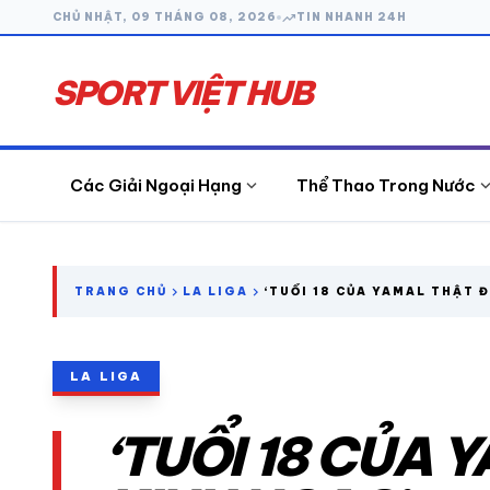
trending_up
CHỦ NHẬT, 09 THÁNG 08, 2026
TIN NHANH 24H
SPORT VIỆT HUB
expand_more
expand_
Các Giải Ngoại Hạng
Thể Thao Trong Nước
search
chevron_right
chevron_right
TRANG CHỦ
LA LIGA
‘TUỔI 18 CỦA YAMAL THẬT 
NGẠC’
CÁC GIẢI NGOẠI HẠNG
LA LIGA
THỂ THAO TRONG NƯỚC
‘TUỔI 18 CỦA
THỂ THAO