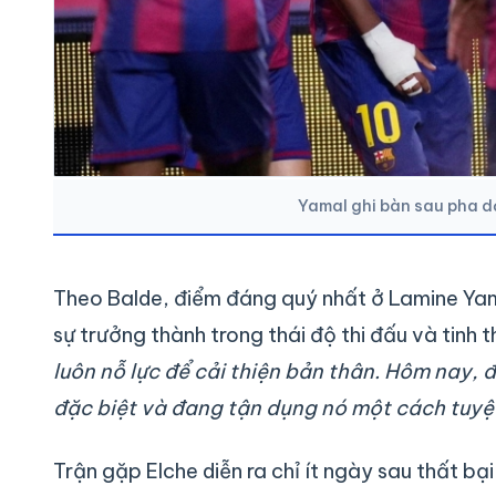
Yamal ghi bàn sau pha d
Theo Balde, điểm đáng quý nhất ở Lamine Yam
sự trưởng thành trong thái độ thi đấu và tinh t
luôn nỗ lực để cải thiện bản thân. Hôm nay, 
đặc biệt và đang tận dụng nó một cách tuyệt
Trận gặp Elche diễn ra chỉ ít ngày sau thất b