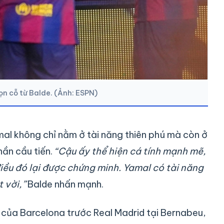
ọn cỗ từ Balde. (Ảnh: ESPN)
al không chỉ nằm ở tài năng thiên phú mà còn ở
hần cầu tiến.
“Cậu ấy thể hiện cá tính mạnh mẽ,
điều đó lại được chứng minh. Yamal có tài năng
 vời,”
Balde nhấn mạnh.
ại của Barcelona trước Real Madrid tại Bernabeu,