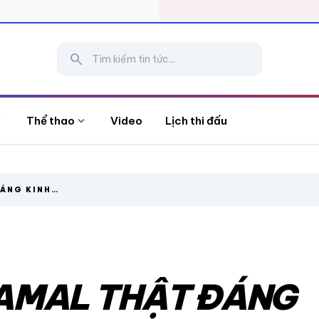
search
more
expand_more
Thể thao
Video
Lịch thi đấu
ĐÁNG KINH
 YAMAL THẬT ĐÁNG