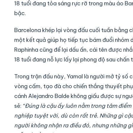
18 tuổi đang tỏa sáng rực rỡ trong màu áo Ba
bậc.
Barcelona khép lại vòng đấu cuối tuần bằng ch
một kết quả giúp họ tiếp tục bám đuổi nhóm 
Raphinha cũng để lại dấu ấn, cái tên được nhắ
18 tuổi đang nỗ lực lấy lại phong độ sau chấn 
Trong trận đấu này, Yamal là người mở tỷ số c
vòng cấm, tạo đà cho chiến thắng thuyết phục
cánh Alejandro Balde không giấu được sự ngư
sẻ:
“Đúng là cậu ấy luôn nằm trong tâm điểm 
nghiệp tuyệt vời, dù còn rất trẻ. Những gì cậ
người không nhận ra điều đó, nhưng những gì