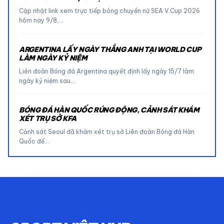
Cập nhật link xem trực tiếp bóng chuyền nữ SEA V.Cup 2026
hôm nay 9/8,…
ARGENTINA LẤY NGÀY THẮNG ANH TẠI WORLD CUP
LÀM NGÀY KỶ NIỆM
Liên đoàn Bóng đá Argentina quyết định lấy ngày 15/7 làm
ngày kỷ niệm sau…
BÓNG ĐÁ HÀN QUỐC RÚNG ĐỘNG, CẢNH SÁT KHÁM
XÉT TRỤ SỞ KFA
Cảnh sát Seoul đã khám xét trụ sở Liên đoàn Bóng đá Hàn
Quốc để…