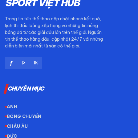
SPORT VIỆT HUB
Trang tin tức thể thao cập nhật nhanh kết quả,
lịch thi đấu, bảng xếp hạng và những tin nóng
bóng đá từ các giải đấu lớn trên thế giới. Nguồn
tin thể thao hàng đầu, cập nhật 24/7 với những
diễn biến mới nhất từ sân cỏ thế giới.
play_arrow
f
tk
CHUYÊN MỤC
ANH
BÓNG CHUYỀN
CHÂU ÂU
ĐỨC