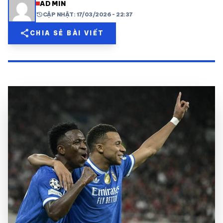
ADMIN
history
CẬP NHẬT: 17/03/2026 - 22:37
share
mail
© 2026 TT24H
share
CHIA SẺ BÀI VIẾT