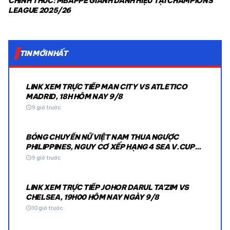
CHÍNH THỨC: MBAPPE GIÀNH DANH HIỆU TẠI CHAMPIONS
LEAGUE 2025/26
TIN MỚI NHẤT
LINK XEM TRỰC TIẾP MAN CITY VS ATLETICO
MADRID, 18H HÔM NAY 9/8
schedule
9 giờ trước
BÓNG CHUYỀN NỮ VIỆT NAM THUA NGƯỢC
PHILIPPINES, NGUY CƠ XẾP HẠNG 4 SEA V.CUP
2026
schedule
9 giờ trước
LINK XEM TRỰC TIẾP JOHOR DARUL TA’ZIM VS
CHELSEA, 19H00 HÔM NAY NGÀY 9/8
schedule
10 giờ trước