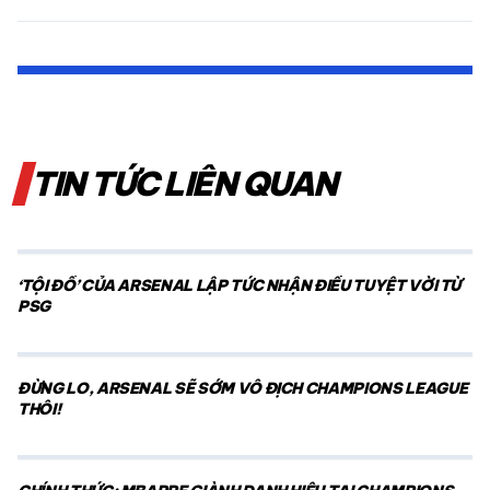
TIN TỨC LIÊN QUAN
‘TỘI ĐỒ’ CỦA ARSENAL LẬP TỨC NHẬN ĐIỀU TUYỆT VỜI TỪ
PSG
ĐỪNG LO, ARSENAL SẼ SỚM VÔ ĐỊCH CHAMPIONS LEAGUE
THÔI!