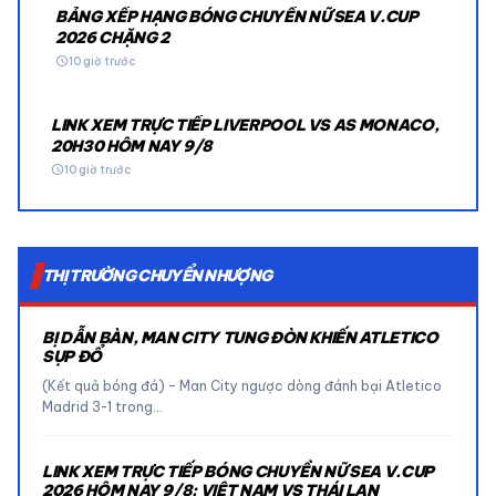
BẢNG XẾP HẠNG BÓNG CHUYỀN NỮ SEA V.CUP
2026 CHẶNG 2
schedule
10 giờ trước
LINK XEM TRỰC TIẾP LIVERPOOL VS AS MONACO,
20H30 HÔM NAY 9/8
schedule
10 giờ trước
THỊ TRƯỜNG CHUYỂN NHƯỢNG
BỊ DẪN BÀN, MAN CITY TUNG ĐÒN KHIẾN ATLETICO
SỤP ĐỔ
(Kết quả bóng đá) – Man City ngược dòng đánh bại Atletico
Madrid 3-1 trong…
LINK XEM TRỰC TIẾP BÓNG CHUYỀN NỮ SEA V.CUP
2026 HÔM NAY 9/8: VIỆT NAM VS THÁI LAN