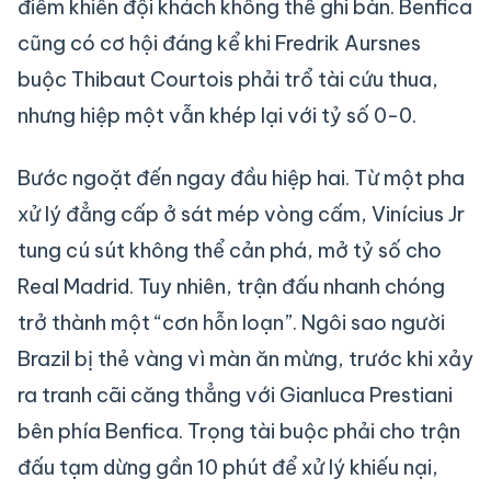
điểm khiến đội khách không thể ghi bàn. Benfica
cũng có cơ hội đáng kể khi Fredrik Aursnes
buộc Thibaut Courtois phải trổ tài cứu thua,
nhưng hiệp một vẫn khép lại với tỷ số 0-0.
Bước ngoặt đến ngay đầu hiệp hai. Từ một pha
xử lý đẳng cấp ở sát mép vòng cấm, Vinícius Jr
tung cú sút không thể cản phá, mở tỷ số cho
Real Madrid. Tuy nhiên, trận đấu nhanh chóng
trở thành một “cơn hỗn loạn”. Ngôi sao người
Brazil bị thẻ vàng vì màn ăn mừng, trước khi xảy
ra tranh cãi căng thẳng với Gianluca Prestiani
bên phía Benfica. Trọng tài buộc phải cho trận
đấu tạm dừng gần 10 phút để xử lý khiếu nại,