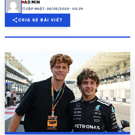
ADMIN
history
CẬP NHẬT: 06/05/2026 - 00:29
share
mail
© 2026 TT24H
share
CHIA SẺ BÀI VIẾT