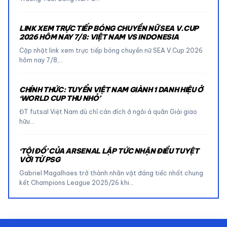
LINK XEM TRỰC TIẾP BÓNG CHUYỀN NỮ SEA V.CUP
2026 HÔM NAY 7/8: VIỆT NAM VS INDONESIA
Cập nhật link xem trực tiếp bóng chuyền nữ SEA V.Cup 2026
hôm nay 7/8,…
CHÍNH THỨC: TUYỂN VIỆT NAM GIÀNH 1 DANH HIỆU Ở
‘WORLD CUP THU NHỎ’
ĐT futsal Việt Nam dù chỉ cán đích ở ngôi á quân Giải giao
hữu…
‘TỘI ĐỒ’ CỦA ARSENAL LẬP TỨC NHẬN ĐIỀU TUYỆT
VỜI TỪ PSG
Gabriel Magalhaes trở thành nhân vật đáng tiếc nhất chung
kết Champions League 2025/26 khi…