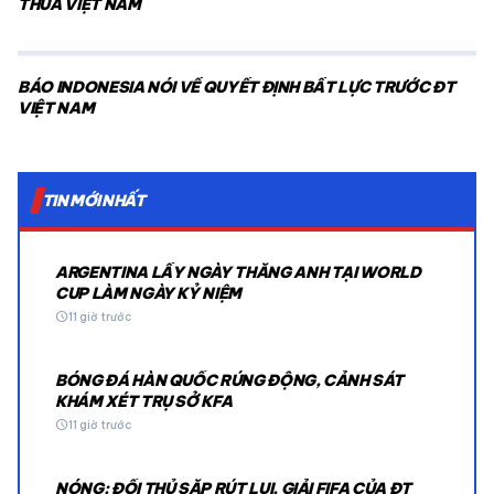
THUA VIỆT NAM
BÁO INDONESIA NÓI VỀ QUYẾT ĐỊNH BẤT LỰC TRƯỚC ĐT
VIỆT NAM
TIN MỚI NHẤT
ARGENTINA LẤY NGÀY THẮNG ANH TẠI WORLD
CUP LÀM NGÀY KỶ NIỆM
schedule
11 giờ trước
BÓNG ĐÁ HÀN QUỐC RÚNG ĐỘNG, CẢNH SÁT
KHÁM XÉT TRỤ SỞ KFA
schedule
11 giờ trước
NÓNG: ĐỐI THỦ SẮP RÚT LUI, GIẢI FIFA CỦA ĐT