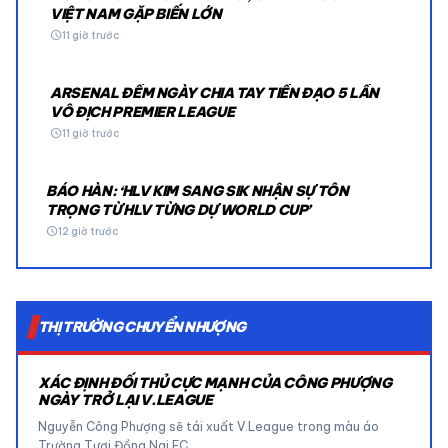
VIỆT NAM GẶP BIẾN LỚN
schedule
11 giờ trước
ARSENAL ĐẾM NGÀY CHIA TAY TIỀN ĐẠO 5 LẦN
VÔ ĐỊCH PREMIER LEAGUE
schedule
11 giờ trước
BÁO HÀN: ‘HLV KIM SANG SIK NHẬN SỰ TÔN
TRỌNG TỪ HLV TỪNG DỰ WORLD CUP’
schedule
12 giờ trước
THỊ TRƯỜNG CHUYỂN NHƯỢNG
XÁC ĐỊNH ĐỐI THỦ CỰC MẠNH CỦA CÔNG PHƯỢNG
NGÀY TRỞ LẠI V.LEAGUE
Nguyễn Công Phượng sẽ tái xuất V.League trong màu áo
Trường Tươi Đồng Nai FC…