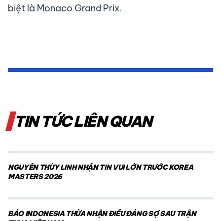
biệt là Monaco Grand Prix.
TIN TỨC LIÊN QUAN
NGUYỄN THÙY LINH NHẬN TIN VUI LỚN TRƯỚC KOREA
MASTERS 2026
BÁO INDONESIA THỪA NHẬN ĐIỀU ĐÁNG SỢ SAU TRẬN