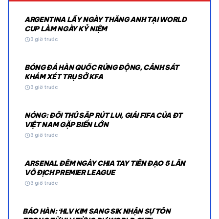
ARGENTINA LẤY NGÀY THẮNG ANH TẠI WORLD
CUP LÀM NGÀY KỶ NIỆM
schedule
3 giờ trước
BÓNG ĐÁ HÀN QUỐC RÚNG ĐỘNG, CẢNH SÁT
KHÁM XÉT TRỤ SỞ KFA
schedule
3 giờ trước
NÓNG: ĐỐI THỦ SẮP RÚT LUI, GIẢI FIFA CỦA ĐT
VIỆT NAM GẶP BIẾN LỚN
schedule
3 giờ trước
ARSENAL ĐẾM NGÀY CHIA TAY TIỀN ĐẠO 5 LẦN
VÔ ĐỊCH PREMIER LEAGUE
schedule
3 giờ trước
BÁO HÀN: ‘HLV KIM SANG SIK NHẬN SỰ TÔN