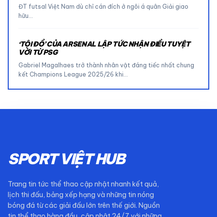
ĐT futsal Việt Nam dù chỉ cán đích ở ngôi á quân Giải giao
hữu…
‘TỘI ĐỒ’ CỦA ARSENAL LẬP TỨC NHẬN ĐIỀU TUYỆT
VỜI TỪ PSG
Gabriel Magalhaes trở thành nhân vật đáng tiếc nhất chung
kết Champions League 2025/26 khi…
SPORT VIỆT HUB
Trang tin tức thể thao cập nhật nhanh kết quả,
lịch thi đấu, bảng xếp hạng và những tin nóng
bóng đá từ các giải đấu lớn trên thế giới. Nguồn
tin thể thao hàng đầu, cập nhật 24/7 với những