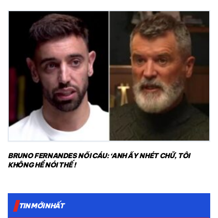
BRUNO FERNANDES NỔI CÁU: ‘ANH ẤY NHÉT CHỮ, TÔI
KHÔNG HỀ NÓI THẾ !
TIN MỚI NHẤT