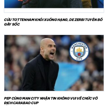
CỨU TOTTENHAM KHỎI XUỐNG HẠNG, DE ZERBI TUYÊN BỐ
GÂY SỐC
PEP CÙNG MAN CITY NHẬN TIN KHÔNG VUI VỀ CHỨC VÔ
ĐỊCH CARABAO CUP