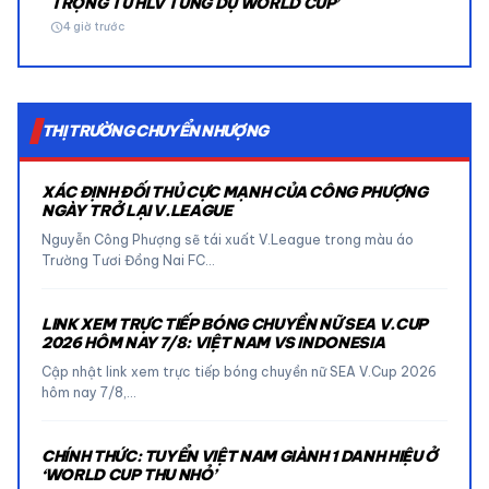
TRỌNG TỪ HLV TỪNG DỰ WORLD CUP’
schedule
4 giờ trước
THỊ TRƯỜNG CHUYỂN NHƯỢNG
XÁC ĐỊNH ĐỐI THỦ CỰC MẠNH CỦA CÔNG PHƯỢNG
NGÀY TRỞ LẠI V.LEAGUE
Nguyễn Công Phượng sẽ tái xuất V.League trong màu áo
Trường Tươi Đồng Nai FC…
LINK XEM TRỰC TIẾP BÓNG CHUYỀN NỮ SEA V.CUP
2026 HÔM NAY 7/8: VIỆT NAM VS INDONESIA
Cập nhật link xem trực tiếp bóng chuyền nữ SEA V.Cup 2026
hôm nay 7/8,…
CHÍNH THỨC: TUYỂN VIỆT NAM GIÀNH 1 DANH HIỆU Ở
‘WORLD CUP THU NHỎ’