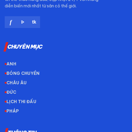
diễn biến mới nhất từ sân cỏ thế giới.
play_arrow
f
tk
CHUYÊN MỤC
ANH
BÓNG CHUYỀN
CHÂU ÂU
ĐỨC
LỊCH THI ĐẤU
PHÁP