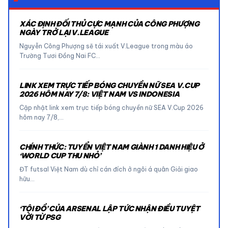
XÁC ĐỊNH ĐỐI THỦ CỰC MẠNH CỦA CÔNG PHƯỢNG
NGÀY TRỞ LẠI V.LEAGUE
Nguyễn Công Phượng sẽ tái xuất V.League trong màu áo
Trường Tươi Đồng Nai FC…
LINK XEM TRỰC TIẾP BÓNG CHUYỀN NỮ SEA V.CUP
2026 HÔM NAY 7/8: VIỆT NAM VS INDONESIA
Cập nhật link xem trực tiếp bóng chuyền nữ SEA V.Cup 2026
hôm nay 7/8,…
CHÍNH THỨC: TUYỂN VIỆT NAM GIÀNH 1 DANH HIỆU Ở
‘WORLD CUP THU NHỎ’
ĐT futsal Việt Nam dù chỉ cán đích ở ngôi á quân Giải giao
hữu…
‘TỘI ĐỒ’ CỦA ARSENAL LẬP TỨC NHẬN ĐIỀU TUYỆT
VỜI TỪ PSG