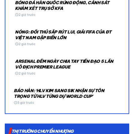
BÓNG ĐÁ HÀN QUỐC RÚNG ĐỘNG, CẢNH SÁT
KHÁM XÉT TRỤ SỞ KFA
schedule
2 giờ trước
NÓNG: ĐỐI THỦ SẮP RÚT LUI, GIẢI FIFA CỦA ĐT
VIỆT NAM GẶP BIẾN LỚN
schedule
2 giờ trước
ARSENAL ĐẾM NGÀY CHIA TAY TIỀN ĐẠO 5 LẦN
VÔ ĐỊCH PREMIER LEAGUE
schedule
2 giờ trước
BÁO HÀN: ‘HLV KIM SANG SIK NHẬN SỰ TÔN
TRỌNG TỪ HLV TỪNG DỰ WORLD CUP’
schedule
3 giờ trước
THỊ TRƯỜNG CHUYỂN NHƯỢNG