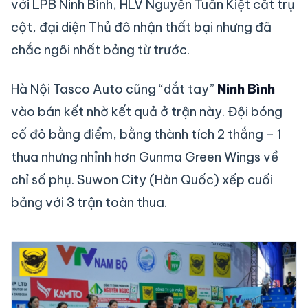
với LPB Ninh Bình, HLV Nguyễn Tuấn Kiệt cất trụ
cột, đại diện Thủ đô nhận thất bại nhưng đã
chắc ngôi nhất bảng từ trước.
Hà Nội Tasco Auto cũng “dắt tay”
Ninh Bình
vào bán kết nhờ kết quả ở trận này. Đội bóng
cố đô bằng điểm, bằng thành tích 2 thắng – 1
thua nhưng nhỉnh hơn Gunma Green Wings về
chỉ số phụ. Suwon City (Hàn Quốc) xếp cuối
bảng với 3 trận toàn thua.