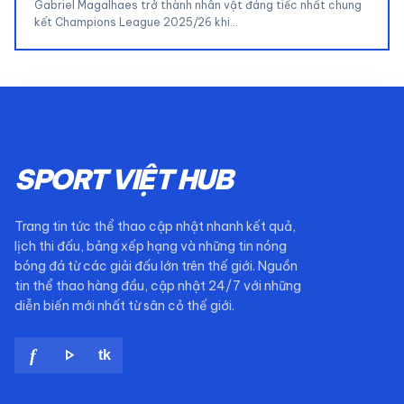
Gabriel Magalhaes trở thành nhân vật đáng tiếc nhất chung
kết Champions League 2025/26 khi…
SPORT VIỆT HUB
Trang tin tức thể thao cập nhật nhanh kết quả,
lịch thi đấu, bảng xếp hạng và những tin nóng
bóng đá từ các giải đấu lớn trên thế giới. Nguồn
tin thể thao hàng đầu, cập nhật 24/7 với những
diễn biến mới nhất từ sân cỏ thế giới.
play_arrow
f
tk