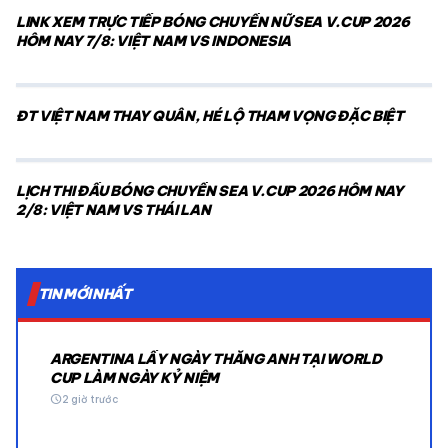
LINK XEM TRỰC TIẾP BÓNG CHUYỀN NỮ SEA V.CUP 2026
HÔM NAY 7/8: VIỆT NAM VS INDONESIA
ĐT VIỆT NAM THAY QUÂN, HÉ LỘ THAM VỌNG ĐẶC BIỆT
LỊCH THI ĐẤU BÓNG CHUYỀN SEA V.CUP 2026 HÔM NAY
2/8: VIỆT NAM VS THÁI LAN
TIN MỚI NHẤT
ARGENTINA LẤY NGÀY THẮNG ANH TẠI WORLD
CUP LÀM NGÀY KỶ NIỆM
schedule
2 giờ trước