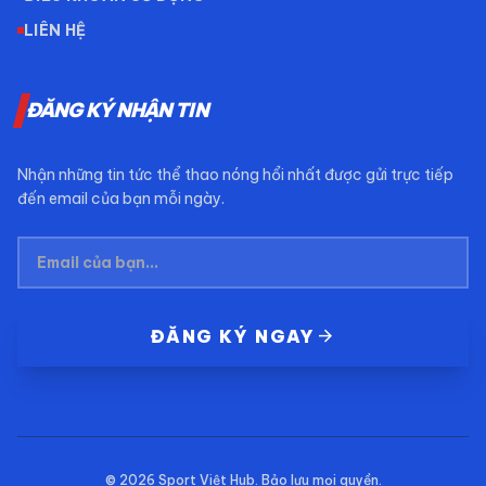
LIÊN HỆ
ĐĂNG KÝ NHẬN TIN
Nhận những tin tức thể thao nóng hổi nhất được gửi trực tiếp
đến email của bạn mỗi ngày.
arrow_forward
ĐĂNG KÝ NGAY
© 2026
Sport Việt Hub
. Bảo lưu mọi quyền.