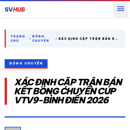
menu
SV
HUB
search
TRANG
BÓNG
chevron_right
chevron_right
XÁC ĐỊNH CẶP TRẬN BÁN KẾT
CHỦ
CHUYỀN
BÓNG CHUYỀN CÚP VTV9-
BÌNH ĐIỀN 2026
expand_more
CÁC GIẢI NGOẠI HẠNG
BÓNG CHUYỀN
expand_more
THỂ THAO TRONG NƯỚC
XÁC ĐỊNH CẶP TRẬN BÁN
expand_more
THỂ THAO
KẾT BÓNG CHUYỀN CÚP
VTV9-BÌNH ĐIỀN 2026
VIDEO
LỊCH THI ĐẤU