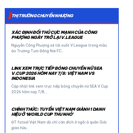
THỊ TRƯỜNG CHUYỂN NHƯỢNG
XÁC ĐỊNH ĐỐI THỦ CỰC MẠNH CỦA CÔNG
PHƯỢNG NGÀY TRỞ LẠI V.LEAGUE
Nguyễn Công Phượng sẽ tái xuất V.League trong màu
áo Trường Tươi Đồng Nai FC…
LINK XEM TRỰC TIẾP BÓNG CHUYỀN NỮ SEA
V.CUP 2026 HÔM NAY 7/8: VIỆT NAM VS
INDONESIA
Cập nhật link xem trực tiếp bóng chuyền nữ SEA V.Cup
2026 hôm nay 7/8,…
CHÍNH THỨC: TUYỂN VIỆT NAM GIÀNH 1 DANH
HIỆU Ở ‘WORLD CUP THU NHỎ’
ĐT futsal Việt Nam dù chỉ cán đích ở ngôi á quân Giải
giao hữu…