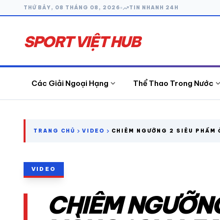
trending_up
THỨ BẢY, 08 THÁNG 08, 2026
TIN NHANH 24H
SPORT VIỆT HUB
expand_more
expand_
Các Giải Ngoại Hạng
Thể Thao Trong Nước
search
chevron_right
chevron_right
TRANG CHỦ
VIDEO
CHIÊM NGƯỠNG 2 SIÊU PHẨM 
V.LEAGUE KHIẾN HLV KIM SAN
LÒNG
CÁC GIẢI NGOẠI HẠNG
VIDEO
THỂ THAO TRONG NƯỚC
CHIÊM NGƯỠNG
THỂ THAO