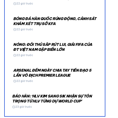
schedule
22 giờ trước
BÓNG ĐÁ HÀN QUỐC RÚNG ĐỘNG, CẢNH SÁT
KHÁM XÉT TRỤ SỞ KFA
schedule
22 giờ trước
NÓNG: ĐỐI THỦ SẮP RÚT LUI, GIẢI FIFA CỦA
© 2026 TT24H
ĐT VIỆT NAM GẶP BIẾN LỚN
schedule
22 giờ trước
ARSENAL ĐẾM NGÀY CHIA TAY TIỀN ĐẠO 5
LẦN VÔ ĐỊCH PREMIER LEAGUE
schedule
22 giờ trước
BÁO HÀN: ‘HLV KIM SANG SIK NHẬN SỰ TÔN
TRỌNG TỪ HLV TỪNG DỰ WORLD CUP’
schedule
23 giờ trước