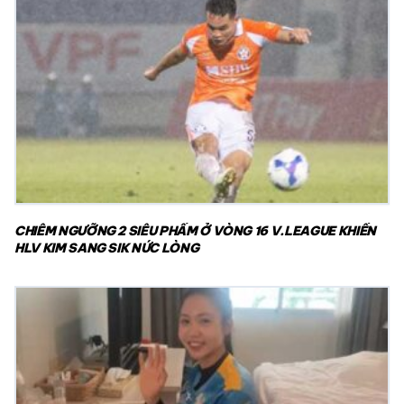
CHIÊM NGƯỠNG 2 SIÊU PHẨM Ở VÒNG 16 V.LEAGUE KHIẾN
HLV KIM SANG SIK NỨC LÒNG