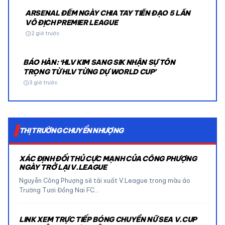
ARSENAL ĐẾM NGÀY CHIA TAY TIỀN ĐẠO 5 LẦN
VÔ ĐỊCH PREMIER LEAGUE
schedule
2 giờ trước
BÁO HÀN: ‘HLV KIM SANG SIK NHẬN SỰ TÔN
TRỌNG TỪ HLV TỪNG DỰ WORLD CUP’
schedule
3 giờ trước
THỊ TRƯỜNG CHUYỂN NHƯỢNG
XÁC ĐỊNH ĐỐI THỦ CỰC MẠNH CỦA CÔNG PHƯỢNG
NGÀY TRỞ LẠI V.LEAGUE
Nguyễn Công Phượng sẽ tái xuất V.League trong màu áo
Trường Tươi Đồng Nai FC…
LINK XEM TRỰC TIẾP BÓNG CHUYỀN NỮ SEA V.CUP