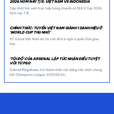
2026 HÔM NAY 7/8: VIỆT NAM VS INDONESIA
Cập nhật link xem trực tiếp bóng chuyền nữ SEA V.Cup 2026
hôm nay 7/8,…
CHÍNH THỨC: TUYỂN VIỆT NAM GIÀNH 1 DANH HIỆU Ở
‘WORLD CUP THU NHỎ’
ĐT futsal Việt Nam dù chỉ cán đích ở ngôi á quân Giải giao
hữu…
‘TỘI ĐỒ’ CỦA ARSENAL LẬP TỨC NHẬN ĐIỀU TUYỆT
VỜI TỪ PSG
Gabriel Magalhaes trở thành nhân vật đáng tiếc nhất chung
kết Champions League 2025/26 khi…