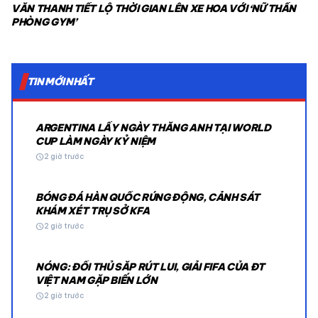
VĂN THANH TIẾT LỘ THỜI GIAN LÊN XE HOA VỚI ‘NỮ THẦN
PHÒNG GYM’
TIN MỚI NHẤT
ARGENTINA LẤY NGÀY THẮNG ANH TẠI WORLD
CUP LÀM NGÀY KỶ NIỆM
schedule
2 giờ trước
BÓNG ĐÁ HÀN QUỐC RÚNG ĐỘNG, CẢNH SÁT
KHÁM XÉT TRỤ SỞ KFA
schedule
2 giờ trước
NÓNG: ĐỐI THỦ SẮP RÚT LUI, GIẢI FIFA CỦA ĐT
VIỆT NAM GẶP BIẾN LỚN
schedule
2 giờ trước