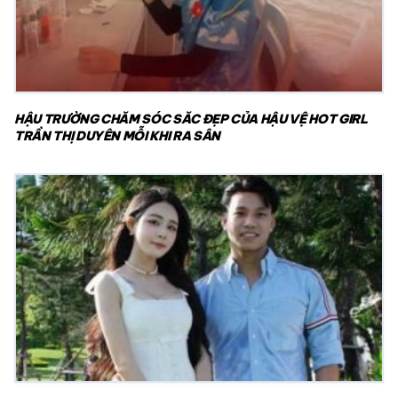
HẬU TRƯỜNG CHĂM SÓC SẮC ĐẸP CỦA HẬU VỆ HOT GIRL
TRẦN THỊ DUYÊN MỖI KHI RA SÂN