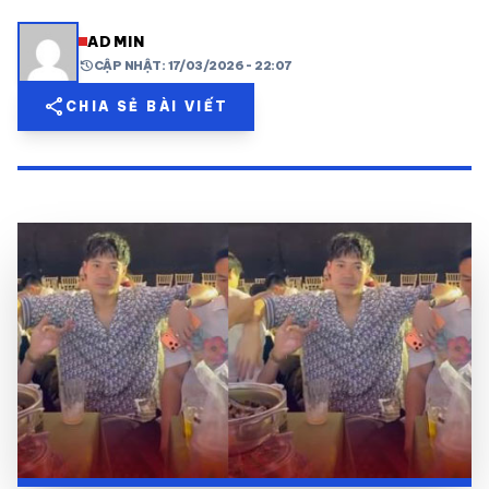
share
mail
© 2026 TT24H
ADMIN
history
CẬP NHẬT: 17/03/2026 - 22:07
share
CHIA SẺ BÀI VIẾT