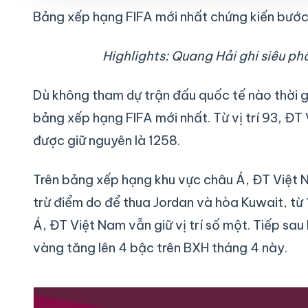
Bảng xếp hạng FIFA mới nhất chứng kiến bước
Highlights: Quang Hải ghi siêu p
Dù không tham dự trận đấu quốc tế nào thời g
bảng xếp hạng FIFA mới nhất. Từ vị trí 93, Đ
được giữ nguyên là 1258.
Trên bảng xếp hạng khu vực châu Á, ĐT Việt Nam
trừ điểm do để thua Jordan và hòa Kuwait, t
Á, ĐT Việt Nam vẫn giữ vị trí số một. Tiếp sau
vàng tăng lên 4 bậc trên BXH tháng 4 này.