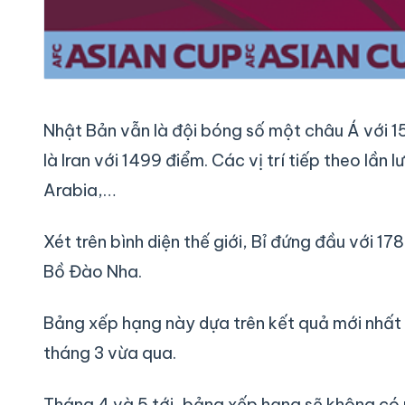
Nhật Bản vẫn là đội bóng số một châu Á với 1
là Iran với 1499 điểm. Các vị trí tiếp theo lần
Arabia,…
Xét trên bình diện thế giới, Bỉ đứng đầu với 1
Bồ Đào Nha.
Bảng xếp hạng này dựa trên kết quả mới nhất 
tháng 3 vừa qua.
Tháng 4 và 5 tới, bảng xếp hạng sẽ không có n