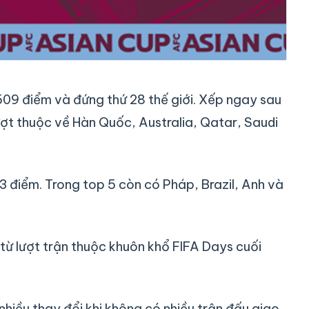
509 điểm và đứng thứ 28 thế giới. Xếp ngay sau
 lượt thuộc về Hàn Quốc, Australia, Qatar, Saudi
783 điểm. Trong top 5 còn có Pháp, Brazil, Anh và
từ lượt trận thuộc khuôn khổ FIFA Days cuối
hiều thay đổi khi không có nhiều trận đấu giao