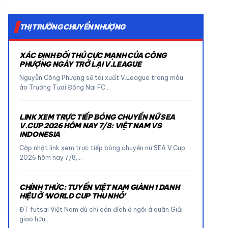
THỊ TRƯỜNG CHUYỂN NHƯỢNG
XÁC ĐỊNH ĐỐI THỦ CỰC MẠNH CỦA CÔNG
PHƯỢNG NGÀY TRỞ LẠI V.LEAGUE
Nguyễn Công Phượng sẽ tái xuất V.League trong màu
áo Trường Tươi Đồng Nai FC…
LINK XEM TRỰC TIẾP BÓNG CHUYỀN NỮ SEA
V.CUP 2026 HÔM NAY 7/8: VIỆT NAM VS
INDONESIA
Cập nhật link xem trực tiếp bóng chuyền nữ SEA V.Cup
2026 hôm nay 7/8,…
CHÍNH THỨC: TUYỂN VIỆT NAM GIÀNH 1 DANH
HIỆU Ở ‘WORLD CUP THU NHỎ’
ĐT futsal Việt Nam dù chỉ cán đích ở ngôi á quân Giải
giao hữu…