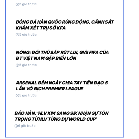
schedule
5 giờ trước
BÓNG ĐÁ HÀN QUỐC RÚNG ĐỘNG, CẢNH SÁT
KHÁM XÉT TRỤ SỞ KFA
schedule
5 giờ trước
NÓNG: ĐỐI THỦ SẮP RÚT LUI, GIẢI FIFA CỦA
© 2026 TT24H
ĐT VIỆT NAM GẶP BIẾN LỚN
schedule
5 giờ trước
ARSENAL ĐẾM NGÀY CHIA TAY TIỀN ĐẠO 5
LẦN VÔ ĐỊCH PREMIER LEAGUE
schedule
5 giờ trước
BÁO HÀN: ‘HLV KIM SANG SIK NHẬN SỰ TÔN
TRỌNG TỪ HLV TỪNG DỰ WORLD CUP’
schedule
6 giờ trước