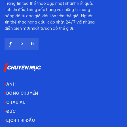
Trang tin tức thể thao cập nhật nhanh kết quả,
lịch thi đấu, bảng xếp hạng và những tin nóng
bóng đá từ các giải đấu lớn trên thế giới. Nguồn
tin thể thao hàng đầu, cập nhật 24/7 với những
diễn biến mới nhất từ sân cỏ thế giới.
play_arrow
f
tk
CHUYÊN MỤC
ANH
BÓNG CHUYỀN
CHÂU ÂU
ĐỨC
LỊCH THI ĐẤU