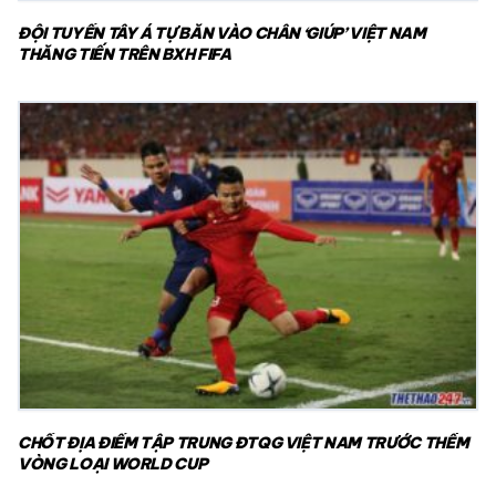
ĐỘI TUYỂN TÂY Á TỰ BẮN VÀO CHÂN ‘GIÚP’ VIỆT NAM
THĂNG TIẾN TRÊN BXH FIFA
CHỐT ĐỊA ĐIỂM TẬP TRUNG ĐTQG VIỆT NAM TRƯỚC THỀM
VÒNG LOẠI WORLD CUP