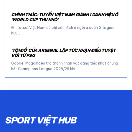
CHÍNH THỨC: TUYỂN VIỆT NAM GIÀNH 1 DANH HIỆU Ở
‘WORLD CUP THU NHỎ’
ĐT futsal Việt Nam dù chỉ cán đích ở ngôi á quân Giải giao
hữu…
‘TỘI ĐỒ’ CỦA ARSENAL LẬP TỨC NHẬN ĐIỀU TUYỆT
VỜI TỪ PSG
Gabriel Magalhaes trở thành nhân vật đáng tiếc nhất chung
kết Champions League 2025/26 khi…
SPORT VIỆT HUB