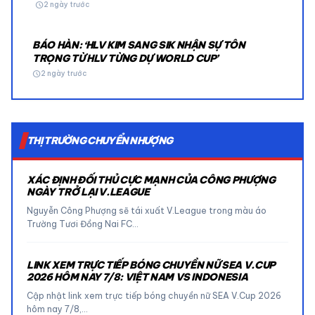
schedule
2 ngày trước
BÁO HÀN: ‘HLV KIM SANG SIK NHẬN SỰ TÔN
TRỌNG TỪ HLV TỪNG DỰ WORLD CUP’
schedule
2 ngày trước
THỊ TRƯỜNG CHUYỂN NHƯỢNG
XÁC ĐỊNH ĐỐI THỦ CỰC MẠNH CỦA CÔNG PHƯỢNG
NGÀY TRỞ LẠI V.LEAGUE
Nguyễn Công Phượng sẽ tái xuất V.League trong màu áo
Trường Tươi Đồng Nai FC…
LINK XEM TRỰC TIẾP BÓNG CHUYỀN NỮ SEA V.CUP
2026 HÔM NAY 7/8: VIỆT NAM VS INDONESIA
Cập nhật link xem trực tiếp bóng chuyền nữ SEA V.Cup 2026
hôm nay 7/8,…