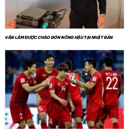
VĂN LÂM ĐƯỢC CHÀO ĐÓN NỒNG HẬU TẠI NHẬT BẢN