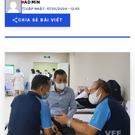
ADMIN
history
CẬP NHẬT: 17/03/2026 - 12:53
share
mail
© 2026 TT24H
share
CHIA SẺ BÀI VIẾT