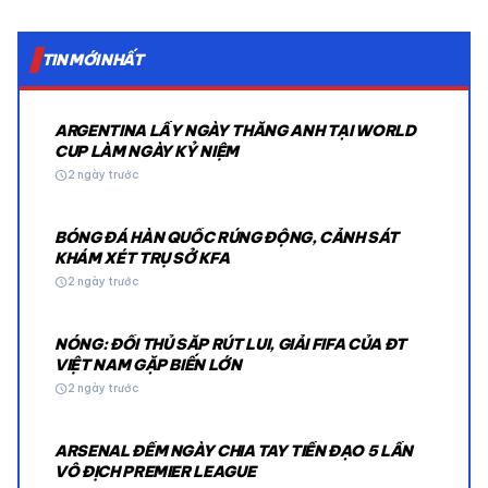
TIN MỚI NHẤT
ARGENTINA LẤY NGÀY THẮNG ANH TẠI WORLD
CUP LÀM NGÀY KỶ NIỆM
schedule
2 ngày trước
BÓNG ĐÁ HÀN QUỐC RÚNG ĐỘNG, CẢNH SÁT
KHÁM XÉT TRỤ SỞ KFA
schedule
2 ngày trước
NÓNG: ĐỐI THỦ SẮP RÚT LUI, GIẢI FIFA CỦA ĐT
VIỆT NAM GẶP BIẾN LỚN
schedule
2 ngày trước
ARSENAL ĐẾM NGÀY CHIA TAY TIỀN ĐẠO 5 LẦN
VÔ ĐỊCH PREMIER LEAGUE