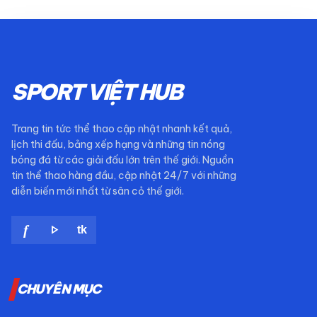
SPORT VIỆT HUB
Trang tin tức thể thao cập nhật nhanh kết quả,
lịch thi đấu, bảng xếp hạng và những tin nóng
bóng đá từ các giải đấu lớn trên thế giới. Nguồn
tin thể thao hàng đầu, cập nhật 24/7 với những
diễn biến mới nhất từ sân cỏ thế giới.
play_arrow
f
tk
CHUYÊN MỤC