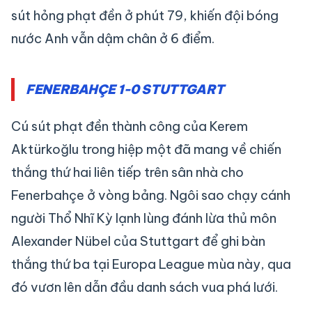
sút hỏng phạt đền ở phút 79, khiến đội bóng
nước Anh vẫn dậm chân ở 6 điểm.
FENERBAHÇE 1-0 STUTTGART
Cú sút phạt đền thành công của Kerem
Aktürkoğlu trong hiệp một đã mang về chiến
thắng thứ hai liên tiếp trên sân nhà cho
Fenerbahçe ở vòng bảng. Ngôi sao chạy cánh
người Thổ Nhĩ Kỳ lạnh lùng đánh lừa thủ môn
Alexander Nübel của Stuttgart để ghi bàn
thắng thứ ba tại Europa League mùa này, qua
đó vươn lên dẫn đầu danh sách vua phá lưới.