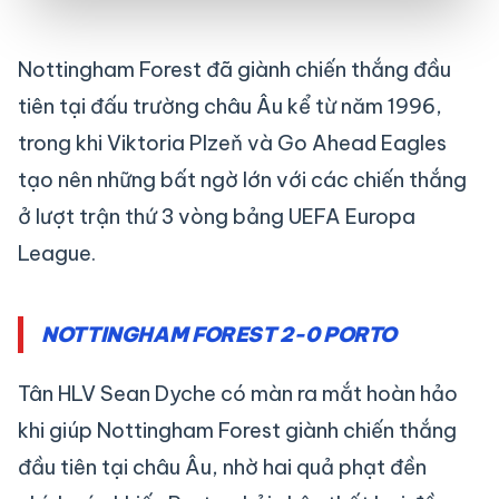
Nottingham Forest đã giành chiến thắng đầu
tiên tại đấu trường châu Âu kể từ năm 1996,
trong khi Viktoria Plzeň và Go Ahead Eagles
tạo nên những bất ngờ lớn với các chiến thắng
ở lượt trận thứ 3 vòng bảng UEFA Europa
League.
NOTTINGHAM FOREST 2-0 PORTO
Tân HLV Sean Dyche có màn ra mắt hoàn hảo
khi giúp Nottingham Forest giành chiến thắng
đầu tiên tại châu Âu, nhờ hai quả phạt đền