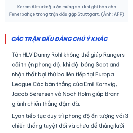
Kerem Aktürkoğlu ăn mừng sau khi ghi bàn cho
Fenerbahçe trong trận đấu gặp Stuttgart. (Ảnh: AFP)
CÁC TRẬN ĐẤU ĐÁNG CHÚ Ý KHÁC
Tân HLV Danny Röhl không thể giúp Rangers
cải thiện phong độ, khi đội bóng Scotland
nhận thất bại thứ ba liên tiếp tại Europa
League.Các bàn thắng của Emil Kornvig,
Jacob Sørensen và Noah Holm giúp Brann
giành chiến thắng đậm đà.
Lyon tiếp tục duy trì phong độ ấn tượng với 3
chiến thắng tuyệt đối và chưa để thủng lưới