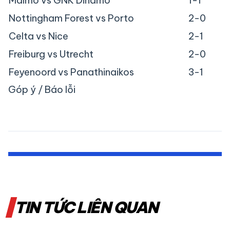
Malmö vs GNK Dinamo
1-1
Nottingham Forest vs Porto
2-0
Celta vs Nice
2-1
Freiburg vs Utrecht
2-0
Feyenoord vs Panathinaikos
3-1
Góp ý / Báo lỗi
TIN TỨC LIÊN QUAN