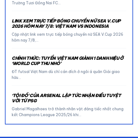
Trường Tươi Đồng Nai FC…
LINK XEM TRỰC TIẾP BÓNG CHUYỀN NỮ SEA V.CUP
2026 HÔM NAY 7/8: VIỆT NAM VS INDONESIA
Cập nhật link xem trực tiếp bóng chuyền nữ SEA V.Cup 2026
hôm nay 7/8,…
CHÍNH THỨC: TUYỂN VIỆT NAM GIÀNH 1 DANH HIỆU Ở
‘WORLD CUP THU NHỎ’
ĐT futsal Việt Nam dù chỉ cán đích ở ngôi á quân Giải giao
hữu…
‘TỘI ĐỒ’ CỦA ARSENAL LẬP TỨC NHẬN ĐIỀU TUYỆT
VỜI TỪ PSG
Gabriel Magalhaes trở thành nhân vật đáng tiếc nhất chung
kết Champions League 2025/26 khi…