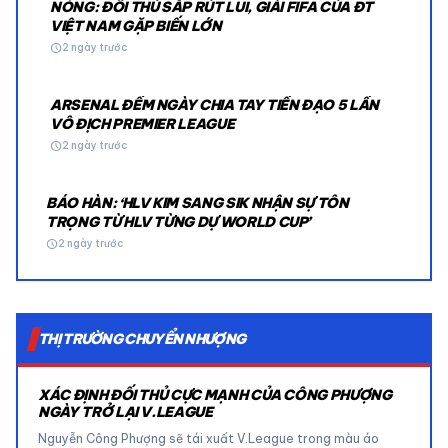
NÓNG: ĐỐI THỦ SẮP RÚT LUI, GIẢI FIFA CỦA ĐT
VIỆT NAM GẶP BIẾN LỚN
schedule
2 ngày trước
ARSENAL ĐẾM NGÀY CHIA TAY TIỀN ĐẠO 5 LẦN
VÔ ĐỊCH PREMIER LEAGUE
schedule
2 ngày trước
BÁO HÀN: ‘HLV KIM SANG SIK NHẬN SỰ TÔN
TRỌNG TỪ HLV TỪNG DỰ WORLD CUP’
schedule
2 ngày trước
THỊ TRƯỜNG CHUYỂN NHƯỢNG
XÁC ĐỊNH ĐỐI THỦ CỰC MẠNH CỦA CÔNG PHƯỢNG
NGÀY TRỞ LẠI V.LEAGUE
Nguyễn Công Phượng sẽ tái xuất V.League trong màu áo