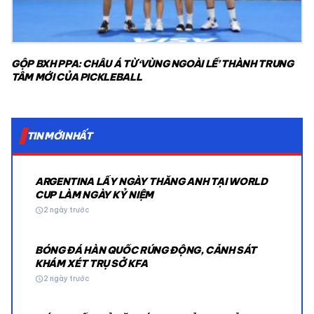
GỘP BXH PPA: CHÂU Á TỪ ‘VÙNG NGOÀI LỀ’ THÀNH TRUNG
TÂM MỚI CỦA PICKLEBALL
TIN MỚI NHẤT
ARGENTINA LẤY NGÀY THẮNG ANH TẠI WORLD
CUP LÀM NGÀY KỶ NIỆM
schedule
2 ngày trước
BÓNG ĐÁ HÀN QUỐC RÚNG ĐỘNG, CẢNH SÁT
KHÁM XÉT TRỤ SỞ KFA
schedule
2 ngày trước