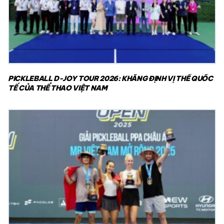
PICKLEBALL D-JOY TOUR 2026: KHẲNG ĐỊNH VỊ THẾ QUỐC
TẾ CỦA THỂ THAO VIỆT NAM