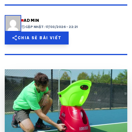
share
mail
© 2026 TT24H
ADMIN
history
CẬP NHẬT: 17/03/2026 - 22:21
share
CHIA SẺ BÀI VIẾT