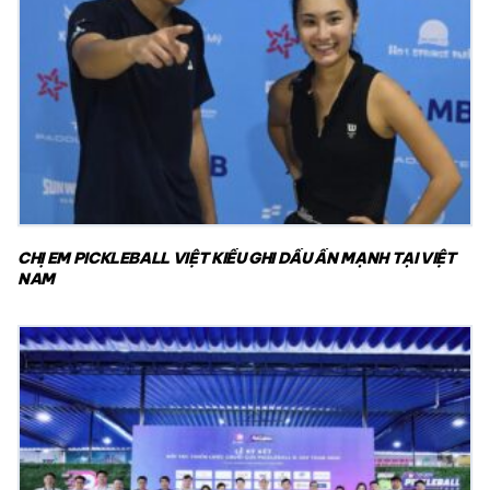
CHỊ EM PICKLEBALL VIỆT KIỀU GHI DẤU ẤN MẠNH TẠI VIỆT
NAM