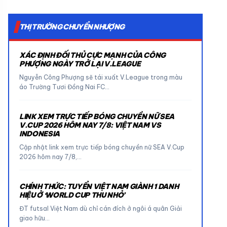
THỊ TRƯỜNG CHUYỂN NHƯỢNG
XÁC ĐỊNH ĐỐI THỦ CỰC MẠNH CỦA CÔNG
PHƯỢNG NGÀY TRỞ LẠI V.LEAGUE
Nguyễn Công Phượng sẽ tái xuất V.League trong màu
áo Trường Tươi Đồng Nai FC…
LINK XEM TRỰC TIẾP BÓNG CHUYỀN NỮ SEA
V.CUP 2026 HÔM NAY 7/8: VIỆT NAM VS
INDONESIA
Cập nhật link xem trực tiếp bóng chuyền nữ SEA V.Cup
2026 hôm nay 7/8,…
CHÍNH THỨC: TUYỂN VIỆT NAM GIÀNH 1 DANH
HIỆU Ở ‘WORLD CUP THU NHỎ’
ĐT futsal Việt Nam dù chỉ cán đích ở ngôi á quân Giải
giao hữu…