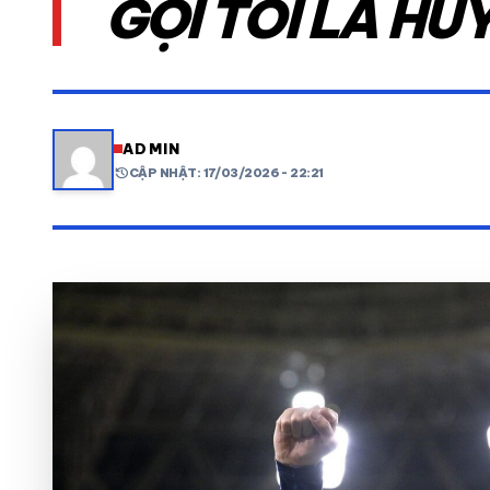
GỌI TÔI LÀ HU
VIDEO
LỊCH THI ĐẤU
ADMIN
history
CẬP NHẬT: 17/03/2026 - 22:21
share
mail