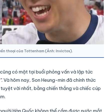
ền thoại của Tottenham (Ảnh: Invictos).
cũng có mặt tại buổi phỏng vấn và lập tức
”.
Và hôm nay, Son Heung-min đã chính thức
 tuyệt vời nhất, bằng chiến thắng và chiếc cúp
am.
ạo người Hàn Quốc không thể cầm được nước mắt.