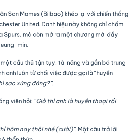
ân San Mames (Bilbao) khép lại với chiến thắng
hester United. Danh hiệu này không chỉ chấm
của Spurs, mà còn mở ra một chương mới đầy
Heung-min.
 một cầu thủ tận tụy, tài năng và gắn bó trung
h anh luôn từ chối việc được gọi là “huyền
thì sao xứng đáng?”.
ng viên hỏi:
“Giờ thì anh là huyền thoại rồi
Chỉ hôm nay thôi nhé (cười)”.
Một câu trả lời
mộ thổn thức.