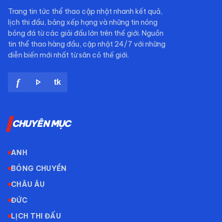
Trang tin tức thể thao cập nhật nhanh kết quả,
lịch thi đấu, bảng xếp hạng và những tin nóng
bóng đá từ các giải đấu lớn trên thế giới. Nguồn
tin thể thao hàng đầu, cập nhật 24/7 với những
diễn biến mới nhất từ sân cỏ thế giới.
play_arrow
f
tk
CHUYÊN MỤC
ANH
BÓNG CHUYỀN
CHÂU ÂU
ĐỨC
LỊCH THI ĐẤU