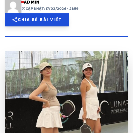
ADMIN
history
CẬP NHẬT: 17/03/2026 - 21:59
share
mail
© 2026 TT24H
share
CHIA SẺ BÀI VIẾT