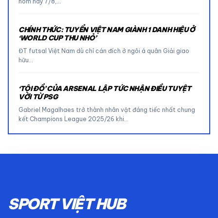
hôm nay 7/8,…
CHÍNH THỨC: TUYỂN VIỆT NAM GIÀNH 1 DANH HIỆU Ở
‘WORLD CUP THU NHỎ’
ĐT futsal Việt Nam dù chỉ cán đích ở ngôi á quân Giải giao
hữu…
‘TỘI ĐỒ’ CỦA ARSENAL LẬP TỨC NHẬN ĐIỀU TUYỆT
VỜI TỪ PSG
Gabriel Magalhaes trở thành nhân vật đáng tiếc nhất chung
kết Champions League 2025/26 khi…
SPORT VIỆT HUB