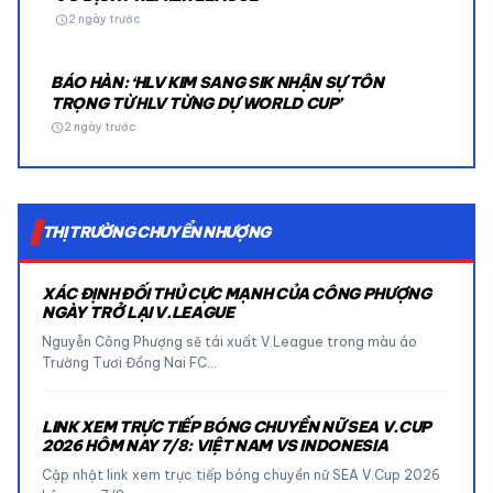
schedule
2 ngày trước
BÁO HÀN: ‘HLV KIM SANG SIK NHẬN SỰ TÔN
TRỌNG TỪ HLV TỪNG DỰ WORLD CUP’
schedule
2 ngày trước
THỊ TRƯỜNG CHUYỂN NHƯỢNG
XÁC ĐỊNH ĐỐI THỦ CỰC MẠNH CỦA CÔNG PHƯỢNG
NGÀY TRỞ LẠI V.LEAGUE
Nguyễn Công Phượng sẽ tái xuất V.League trong màu áo
Trường Tươi Đồng Nai FC…
LINK XEM TRỰC TIẾP BÓNG CHUYỀN NỮ SEA V.CUP
2026 HÔM NAY 7/8: VIỆT NAM VS INDONESIA
Cập nhật link xem trực tiếp bóng chuyền nữ SEA V.Cup 2026