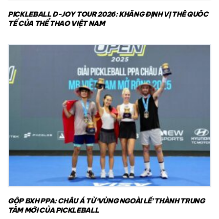
PICKLEBALL D-JOY TOUR 2026: KHẲNG ĐỊNH VỊ THẾ QUỐC
TẾ CỦA THỂ THAO VIỆT NAM
GỘP BXH PPA: CHÂU Á TỪ ‘VÙNG NGOÀI LỀ’ THÀNH TRUNG
TÂM MỚI CỦA PICKLEBALL