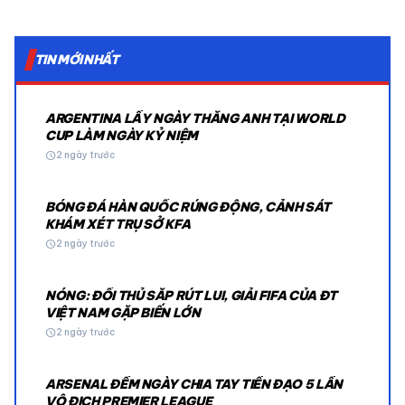
TIN MỚI NHẤT
ARGENTINA LẤY NGÀY THẮNG ANH TẠI WORLD
CUP LÀM NGÀY KỶ NIỆM
schedule
2 ngày trước
BÓNG ĐÁ HÀN QUỐC RÚNG ĐỘNG, CẢNH SÁT
KHÁM XÉT TRỤ SỞ KFA
schedule
2 ngày trước
NÓNG: ĐỐI THỦ SẮP RÚT LUI, GIẢI FIFA CỦA ĐT
VIỆT NAM GẶP BIẾN LỚN
schedule
2 ngày trước
ARSENAL ĐẾM NGÀY CHIA TAY TIỀN ĐẠO 5 LẦN
VÔ ĐỊCH PREMIER LEAGUE