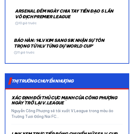
ARSENAL ĐẾM NGÀY CHIA TAY TIỀN ĐẠO 5 LẦN
VÔ ĐỊCH PREMIER LEAGUE
schedule
10 giờ trước
BÁO HÀN: ‘HLV KIM SANG SIK NHẬN SỰ TÔN
TRỌNG TỪ HLV TỪNG DỰ WORLD CUP’
schedule
11 giờ trước
THỊ TRƯỜNG CHUYỂN NHƯỢNG
XÁC ĐỊNH ĐỐI THỦ CỰC MẠNH CỦA CÔNG PHƯỢNG
NGÀY TRỞ LẠI V.LEAGUE
Nguyễn Công Phượng sẽ tái xuất V.League trong màu áo
Trường Tươi Đồng Nai FC…