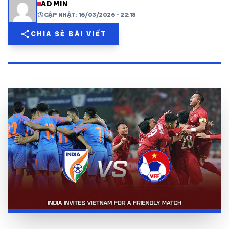
ADMIN
history
CẬP NHẬT: 16/03/2026 - 22:18
share
mail
© 2026 TT24H
share
CHIA SẺ BÀI VIẾT