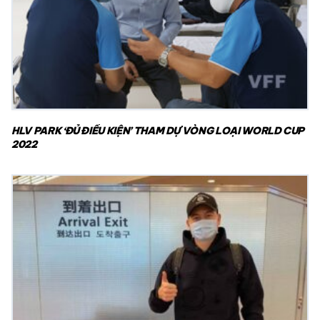
HLV PARK ‘ĐỦ ĐIỀU KIỆN’ THAM DỰ VÒNG LOẠI WORLD CUP
2022