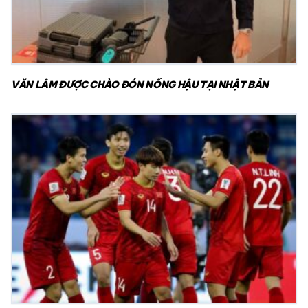
VĂN LÂM ĐƯỢC CHÀO ĐÓN NỒNG HẬU TẠI NHẬT BẢN