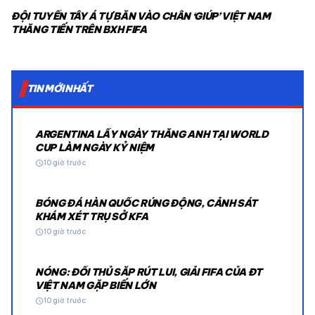
ĐỘI TUYỂN TÂY Á TỰ BẮN VÀO CHÂN ‘GIÚP’ VIỆT NAM
THĂNG TIẾN TRÊN BXH FIFA
TIN MỚI NHẤT
ARGENTINA LẤY NGÀY THẮNG ANH TẠI WORLD
CUP LÀM NGÀY KỶ NIỆM
schedule
10 giờ trước
BÓNG ĐÁ HÀN QUỐC RÚNG ĐỘNG, CẢNH SÁT
KHÁM XÉT TRỤ SỞ KFA
schedule
10 giờ trước
NÓNG: ĐỐI THỦ SẮP RÚT LUI, GIẢI FIFA CỦA ĐT
VIỆT NAM GẶP BIẾN LỚN
schedule
10 giờ trước