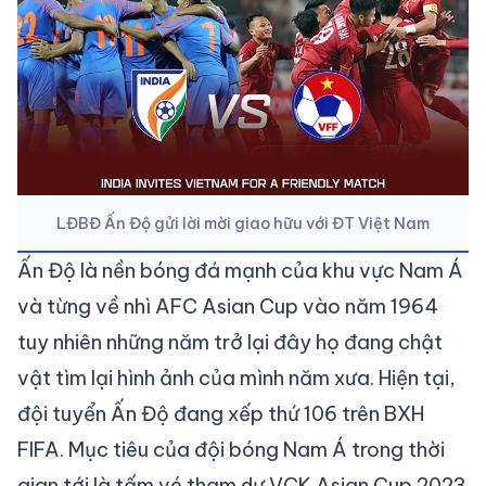
LĐBĐ Ấn Độ gửi lời mời giao hữu với ĐT Việt Nam
Ấn Độ là nền bóng đá mạnh của khu vực Nam Á
và từng về nhì AFC Asian Cup vào năm 1964
tuy nhiên những năm trở lại đây họ đang chật
vật tìm lại hình ảnh của mình năm xưa. Hiện tại,
đội tuyển Ấn Độ đang xếp thứ 106 trên BXH
FIFA. Mục tiêu của đội bóng Nam Á trong thời
gian tới là tấm vé tham dự VCK Asian Cup 2023