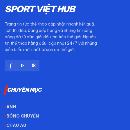
SPORT VIỆT HUB
Trang tin tức thể thao cập nhật nhanh kết quả,
lịch thi đấu, bảng xếp hạng và những tin nóng
bóng đá từ các giải đấu lớn trên thế giới. Nguồn
tin thể thao hàng đầu, cập nhật 24/7 với những
diễn biến mới nhất từ sân cỏ thế giới.
play_arrow
f
tk
CHUYÊN MỤC
ANH
BÓNG CHUYỀN
CHÂU ÂU