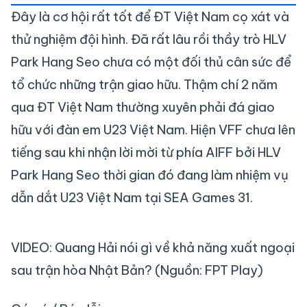
Đây là cơ hội rất tốt để ĐT Việt Nam cọ xát và
thử nghiệm đội hình. Đã rất lâu rồi thầy trò HLV
Park Hang Seo chưa có một đối thủ cân sức để
tổ chức những trận giao hữu. Thậm chí 2 năm
qua ĐT Việt Nam thường xuyên phải đá giao
hữu với đàn em U23 Việt Nam. Hiện VFF chưa lên
tiếng sau khi nhận lời mời từ phía AIFF bởi HLV
Park Hang Seo thời gian đó đang làm nhiệm vụ
dẫn dắt U23 Việt Nam tại SEA Games 31.
VIDEO: Quang Hải nói gì về khả năng xuất ngoại
sau trận hòa Nhật Bản? (Nguồn: FPT Play)