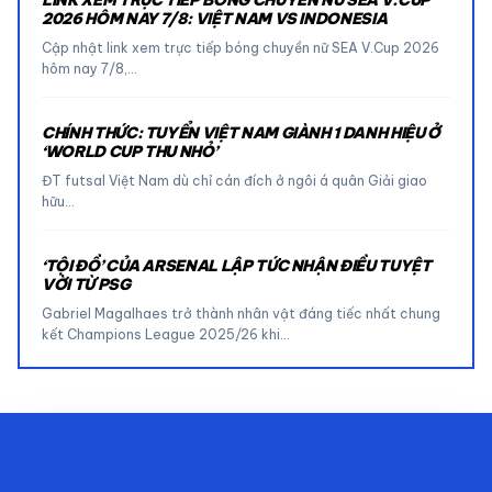
LINK XEM TRỰC TIẾP BÓNG CHUYỀN NỮ SEA V.CUP
2026 HÔM NAY 7/8: VIỆT NAM VS INDONESIA
Cập nhật link xem trực tiếp bóng chuyền nữ SEA V.Cup 2026
hôm nay 7/8,…
CHÍNH THỨC: TUYỂN VIỆT NAM GIÀNH 1 DANH HIỆU Ở
‘WORLD CUP THU NHỎ’
ĐT futsal Việt Nam dù chỉ cán đích ở ngôi á quân Giải giao
hữu…
‘TỘI ĐỒ’ CỦA ARSENAL LẬP TỨC NHẬN ĐIỀU TUYỆT
VỜI TỪ PSG
Gabriel Magalhaes trở thành nhân vật đáng tiếc nhất chung
kết Champions League 2025/26 khi…