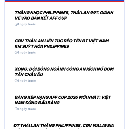
THẮNG NHỌC PHILIPPINES, THÁI LAN 99% GIÀNH
VÉ VÀO BÁN KẾT AFF CUP
schedule
1 ngày trước
CĐV THÁI LAN LIÊN TỤC RÉO TÊN ĐT VIỆT NAM
KHI SUÝT HÒA PHILIPPINES
schedule
1 ngày trước
XONG: ĐỘI BÓNG NGÀNH CÔNG AN KÍCH NỔ BOM
TẤN CHÂU ÂU
schedule
1 ngày trước
BẢNG XẾP HẠNG AFF CUP 2026 MỚI NHẤT: VIỆT
NAM ĐỨNG ĐẦU BẢNG
schedule
1 ngày trước
ĐT THÁI LAN THẮNG PHILIPPINES, CĐV MALAYSIA