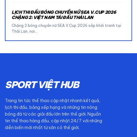
LỊCH THI ĐẤU BÓNG CHUYỀN NỮ SEA V.CUP 2026
CHẶNG 2: VIỆT NAM TÁI ĐẤU THÁI LAN
Chặng 2 bóng chuyền nữ SEA V.Cup 2026 sắp khởi tranh tại
Thái Lan, nơi…
SPORT VIỆT HUB
Trang tin tức thể thao cập nhật nhanh kết quả,
lịch thi đấu, bảng xếp hạng và những tin nóng
bóng đá từ các giải đấu lớn trên thế giới. Nguồn
tin thể thao hàng đầu, cập nhật 24/7 với những
diễn biến mới nhất từ sân cỏ thế giới.