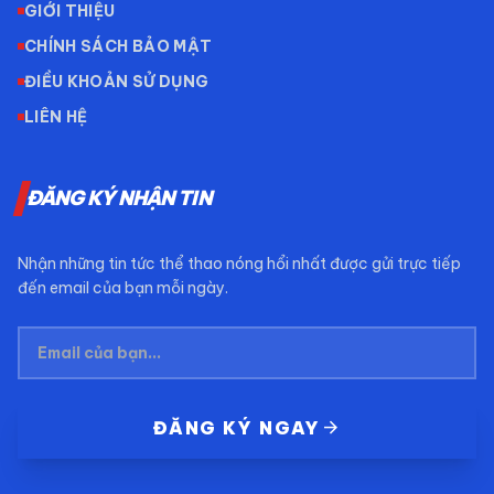
GIỚI THIỆU
CHÍNH SÁCH BẢO MẬT
ĐIỀU KHOẢN SỬ DỤNG
LIÊN HỆ
ĐĂNG KÝ NHẬN TIN
Nhận những tin tức thể thao nóng hổi nhất được gửi trực tiếp
đến email của bạn mỗi ngày.
arrow_forward
ĐĂNG KÝ NGAY