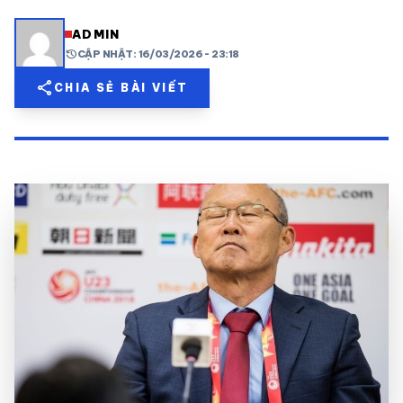
share
mail
© 2026 TT24H
ADMIN
history
CẬP NHẬT: 16/03/2026 - 23:18
share
CHIA SẺ BÀI VIẾT