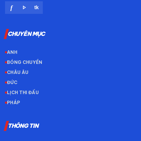
play_arrow
f
tk
CHUYÊN MỤC
ANH
BÓNG CHUYỀN
CHÂU ÂU
ĐỨC
LỊCH THI ĐẤU
PHÁP
THÔNG TIN