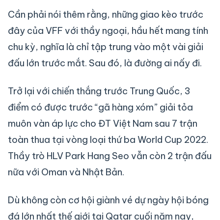
Cần phải nói thêm rằng, những giao kèo trước
đây của VFF với thầy ngoại, hầu hết mang tính
chu kỳ, nghĩa là chỉ tập trung vào một vài giải
đấu lớn trước mắt. Sau đó, là đường ai nấy đi.
Trở lại với chiến thắng trước Trung Quốc, 3
điểm có được trước “gã hàng xóm” giải tỏa
muôn vàn áp lực cho ĐT Việt Nam sau 7 trận
toàn thua tại vòng loại thứ ba World Cup 2022.
Thầy trò HLV Park Hang Seo vẫn còn 2 trận đấu
nữa với Oman và Nhật Bản.
Dù không còn cơ hội giành vé dự ngày hội bóng
đá lớn nhất thế giới tại Qatar cuối năm nay,