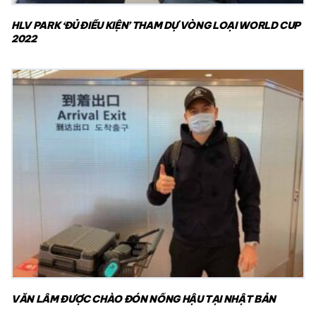
HLV PARK ‘ĐỦ ĐIỀU KIỆN’ THAM DỰ VÒNG LOẠI WORLD CUP
2022
VĂN LÂM ĐƯỢC CHÀO ĐÓN NỒNG HẬU TẠI NHẬT BẢN