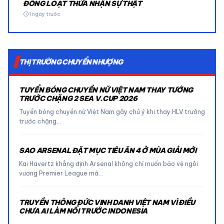
ĐỒNG LOẠT THỪA NHẬN SỰ THẬT
schedule
1 ngày trước
THỊ TRƯỜNG CHUYỂN NHƯỢNG
TUYỂN BÓNG CHUYỀN NỮ VIỆT NAM THAY TƯỚNG
TRƯỚC CHẶNG 2 SEA V.CUP 2026
Tuyển bóng chuyền nữ Việt Nam gây chú ý khi thay HLV trưởng
trước chặng…
SAO ARSENAL ĐẶT MỤC TIÊU ĂN 4 Ở MÙA GIẢI MỚI
Kai Havertz khẳng định Arsenal không chỉ muốn bảo vệ ngôi
vương Premier League mà…
TRUYỀN THÔNG ĐỨC VINH DANH VIỆT NAM VÌ ĐIỀU
CHƯA AI LÀM NỔI TRƯỚC INDONESIA