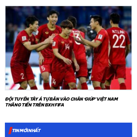
ĐỘI TUYỂN TÂY Á TỰ BẮN VÀO CHÂN ‘GIÚP’ VIỆT NAM
THĂNG TIẾN TRÊN BXH FIFA
TIN MỚI NHẤT