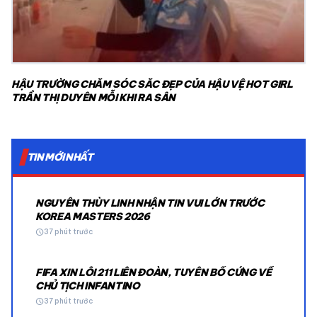
HẬU TRƯỜNG CHĂM SÓC SẮC ĐẸP CỦA HẬU VỆ HOT GIRL
TRẦN THỊ DUYÊN MỖI KHI RA SÂN
TIN MỚI NHẤT
NGUYỄN THÙY LINH NHẬN TIN VUI LỚN TRƯỚC
KOREA MASTERS 2026
schedule
37 phút trước
FIFA XIN LỖI 211 LIÊN ĐOÀN, TUYÊN BỐ CỨNG VỀ
CHỦ TỊCH INFANTINO
schedule
37 phút trước