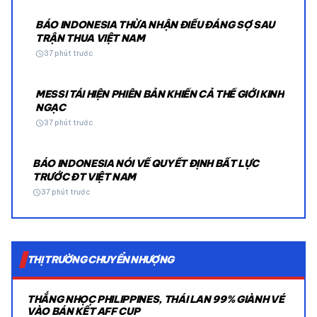
BÁO INDONESIA THỪA NHẬN ĐIỀU ĐÁNG SỢ SAU
TRẬN THUA VIỆT NAM
schedule
37 phút trước
MESSI TÁI HIỆN PHIÊN BẢN KHIẾN CẢ THẾ GIỚI KINH
NGẠC
schedule
37 phút trước
BÁO INDONESIA NÓI VỀ QUYẾT ĐỊNH BẤT LỰC
TRƯỚC ĐT VIỆT NAM
schedule
37 phút trước
THỊ TRƯỜNG CHUYỂN NHƯỢNG
THẮNG NHỌC PHILIPPINES, THÁI LAN 99% GIÀNH VÉ
VÀO BÁN KẾT AFF CUP