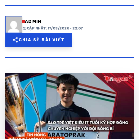
share
mail
© 2026 TT24H
ADMIN
history
CẬP NHẬT: 17/03/2026 - 22:07
share
CHIA SẺ BÀI VIẾT