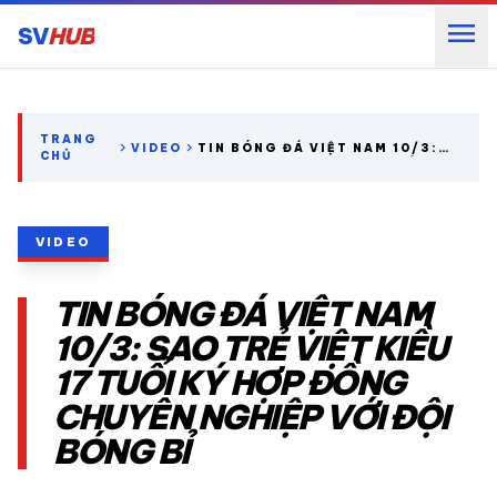
menu
SV
HUB
search
TRANG
chevron_right
chevron_right
VIDEO
TIN BÓNG ĐÁ VIỆT NAM 10/3:
CHỦ
SAO TRẺ VIỆT KIỀU 17 TUỔI KÝ
HỢP ĐỒNG CHUYÊN NGHIỆP VỚI
expand_more
CÁC GIẢI NGOẠI HẠNG
ĐỘI BÓNG BỈ
VIDEO
expand_more
THỂ THAO TRONG NƯỚC
TIN BÓNG ĐÁ VIỆT NAM
expand_more
THỂ THAO
10/3: SAO TRẺ VIỆT KIỀU
17 TUỔI KÝ HỢP ĐỒNG
VIDEO
CHUYÊN NGHIỆP VỚI ĐỘI
BÓNG BỈ
LỊCH THI ĐẤU