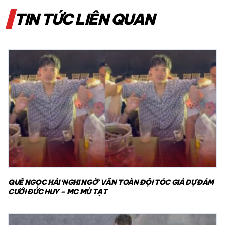
TIN TỨC LIÊN QUAN
QUẾ NGỌC HẢI ‘NGHI NGỜ’ VĂN TOÀN ĐỘI TÓC GIẢ DỰ ĐÁM
CƯỚI ĐỨC HUY – MC MÙ TẠT