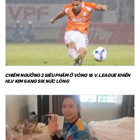
CHIÊM NGƯỠNG 2 SIÊU PHẨM Ở VÒNG 16 V.LEAGUE KHIẾN
HLV KIM SANG SIK NỨC LÒNG