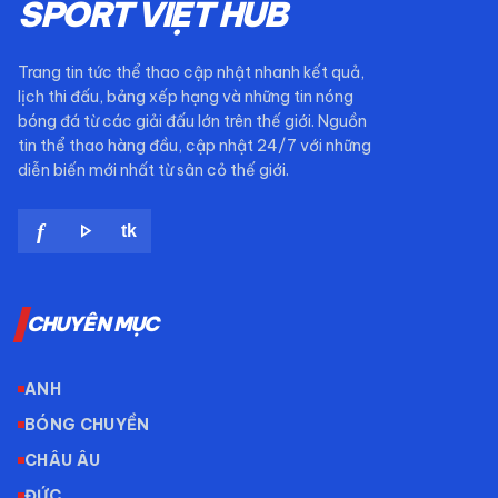
SPORT VIỆT HUB
Trang tin tức thể thao cập nhật nhanh kết quả,
lịch thi đấu, bảng xếp hạng và những tin nóng
bóng đá từ các giải đấu lớn trên thế giới. Nguồn
tin thể thao hàng đầu, cập nhật 24/7 với những
diễn biến mới nhất từ sân cỏ thế giới.
play_arrow
f
tk
CHUYÊN MỤC
ANH
BÓNG CHUYỀN
CHÂU ÂU
ĐỨC