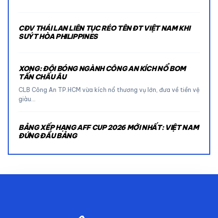
CĐV THÁI LAN LIÊN TỤC RÉO TÊN ĐT VIỆT NAM KHI
SUÝT HÒA PHILIPPINES
XONG: ĐỘI BÓNG NGÀNH CÔNG AN KÍCH NỔ BOM
TẤN CHÂU ÂU
CLB Công An TP.HCM vừa kích nổ thương vụ lớn, đưa về tiền vệ
giàu…
BẢNG XẾP HẠNG AFF CUP 2026 MỚI NHẤT: VIỆT NAM
ĐỨNG ĐẦU BẢNG