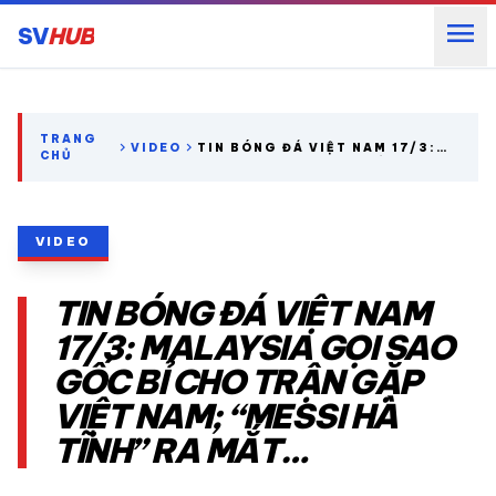
menu
SV
HUB
search
TRANG
chevron_right
chevron_right
VIDEO
TIN BÓNG ĐÁ VIỆT NAM 17/3:
CHỦ
MALAYSIA GỌI SAO GỐC BỈ CHO
TRẬN GẶP VIỆT NAM; “MESSI
expand_more
CÁC GIẢI NGOẠI HẠNG
HÀ TĨNH” RA MẮT…
VIDEO
expand_more
THỂ THAO TRONG NƯỚC
TIN BÓNG ĐÁ VIỆT NAM
expand_more
THỂ THAO
17/3: MALAYSIA GỌI SAO
GỐC BỈ CHO TRẬN GẶP
VIDEO
VIỆT NAM; “MESSI HÀ
TĨNH” RA MẮT…
LỊCH THI ĐẤU