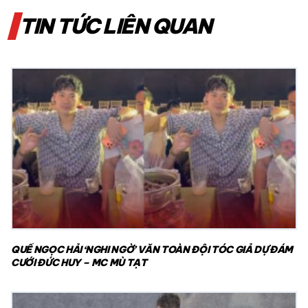
TIN TỨC LIÊN QUAN
QUẾ NGỌC HẢI ‘NGHI NGỜ’ VĂN TOÀN ĐỘI TÓC GIẢ DỰ ĐÁM
CƯỚI ĐỨC HUY – MC MÙ TẠT