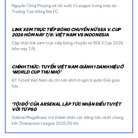
Nguyễn Công Phượng sẽ tái xuất V.League trong màu áo
Trường Tươi Đồng Nai FC…
LINK XEM TRỰC TIẾP BÓNG CHUYỀN NỮ SEA V.CUP
2026 HÔM NAY 7/8: VIỆT NAM VS INDONESIA
Cập nhật link xem trực tiếp bóng chuyền nữ SEA V.Cup 2026
hôm nay 7/8,…
CHÍNH THỨC: TUYỂN VIỆT NAM GIÀNH 1 DANH HIỆU Ở
‘WORLD CUP THU NHỎ’
ĐT futsal Việt Nam dù chỉ cán đích ở ngôi á quân Giải giao
hữu…
‘TỘI ĐỒ’ CỦA ARSENAL LẬP TỨC NHẬN ĐIỀU TUYỆT
VỜI TỪ PSG
Gabriel Magalhaes trở thành nhân vật đáng tiếc nhất chung
kết Champions League 2025/26 khi…