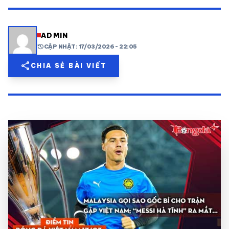
share
mail
© 2026 TT24H
ADMIN
history
CẬP NHẬT: 17/03/2026 - 22:05
share
CHIA SẺ BÀI VIẾT