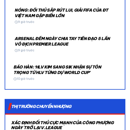
NÓNG: ĐỐI THỦ SẮP RÚT LUI, GIẢI FIFA CỦA ĐT
VIỆT NAM GẶP BIẾN LỚN
schedule
9 giờ trước
ARSENAL ĐẾM NGÀY CHIA TAY TIỀN ĐẠO 5 LẦN
VÔ ĐỊCH PREMIER LEAGUE
schedule
9 giờ trước
BÁO HÀN: ‘HLV KIM SANG SIK NHẬN SỰ TÔN
TRỌNG TỪ HLV TỪNG DỰ WORLD CUP’
schedule
10 giờ trước
THỊ TRƯỜNG CHUYỂN NHƯỢNG
XÁC ĐỊNH ĐỐI THỦ CỰC MẠNH CỦA CÔNG PHƯỢNG
NGÀY TRỞ LẠI V.LEAGUE