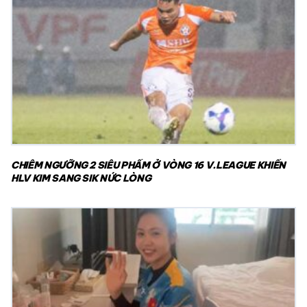
CHIÊM NGƯỠNG 2 SIÊU PHẨM Ở VÒNG 16 V.LEAGUE KHIẾN
HLV KIM SANG SIK NỨC LÒNG