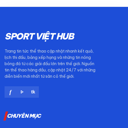
SPORT VIỆT HUB
Trang tin tức thể thao cập nhật nhanh kết quả,
lịch thi đấu, bảng xếp hạng và những tin nóng
bóng đá từ các giải đấu lớn trên thế giới. Nguồn
tin thể thao hàng đầu, cập nhật 24/7 với những
diễn biến mới nhất từ sân cỏ thế giới.
play_arrow
f
tk
CHUYÊN MỤC