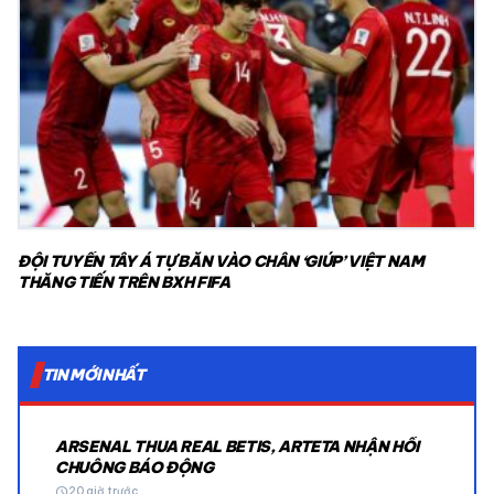
ĐỘI TUYỂN TÂY Á TỰ BẮN VÀO CHÂN ‘GIÚP’ VIỆT NAM
THĂNG TIẾN TRÊN BXH FIFA
TIN MỚI NHẤT
ARSENAL THUA REAL BETIS, ARTETA NHẬN HỒI
CHUÔNG BÁO ĐỘNG
schedule
20 giờ trước