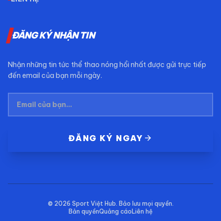
ĐĂNG KÝ NHẬN TIN
Nhận những tin tức thể thao nóng hổi nhất được gửi trực tiếp
đến email của bạn mỗi ngày.
arrow_forward
ĐĂNG KÝ NGAY
© 2026
Sport Việt Hub
. Bảo lưu mọi quyền.
Bản quyền
Quảng cáo
Liên hệ