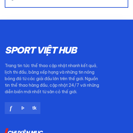
SPORT VIỆT HUB
Trang tin tức thể thao cập nhật nhanh kết quả,
lịch thi đấu, bảng xếp hạng và những tin nóng
bóng đá từ các giải đấu lớn trên thế giới. Nguồn
tin thể thao hàng đầu, cập nhật 24/7 với những
diễn biến mới nhất từ sân cỏ thế giới.
play_arrow
f
tk
CHUYÊN MỤC