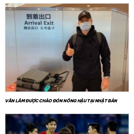
VĂN LÂM ĐƯỢC CHÀO ĐÓN NỒNG HẬU TẠI NHẬT BẢN