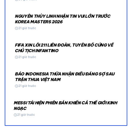
NGUYỄN THÙY LINH NHẬN TIN VUI LỚN TRƯỚC
KOREA MASTERS 2026
schedule
21 giờ trước
FIFA XIN LỖI 211 LIÊN ĐOÀN, TUYÊN BỐ CỨNG VỀ
CHỦ TỊCH INFANTINO
schedule
21 giờ trước
BÁO INDONESIA THỪA NHẬN ĐIỀU ĐÁNG SỢ SAU
TRẬN THUA VIỆT NAM
schedule
21 giờ trước
MESSI TÁI HIỆN PHIÊN BẢN KHIẾN CẢ THẾ GIỚI KINH
NGẠC
schedule
21 giờ trước