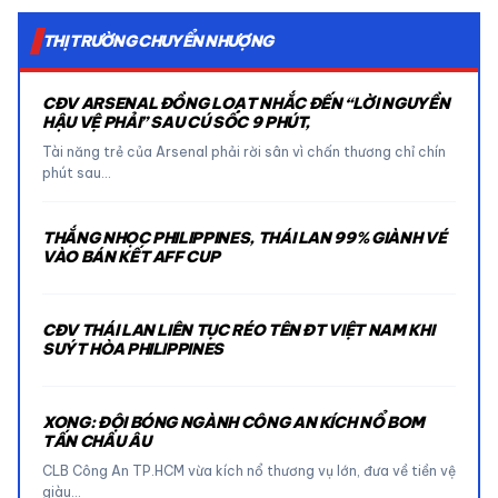
THỊ TRƯỜNG CHUYỂN NHƯỢNG
CĐV ARSENAL ĐỒNG LOẠT NHẮC ĐẾN “LỜI NGUYỀN
HẬU VỆ PHẢI” SAU CÚ SỐC 9 PHÚT,
Tài năng trẻ của Arsenal phải rời sân vì chấn thương chỉ chín
phút sau…
THẮNG NHỌC PHILIPPINES, THÁI LAN 99% GIÀNH VÉ
VÀO BÁN KẾT AFF CUP
CĐV THÁI LAN LIÊN TỤC RÉO TÊN ĐT VIỆT NAM KHI
SUÝT HÒA PHILIPPINES
XONG: ĐỘI BÓNG NGÀNH CÔNG AN KÍCH NỔ BOM
TẤN CHÂU ÂU
CLB Công An TP.HCM vừa kích nổ thương vụ lớn, đưa về tiền vệ
giàu…