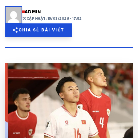
share
mail
© 2026 TT24H
ADMIN
history
CẬP NHẬT: 15/03/2026 - 17:52
share
CHIA SẺ BÀI VIẾT