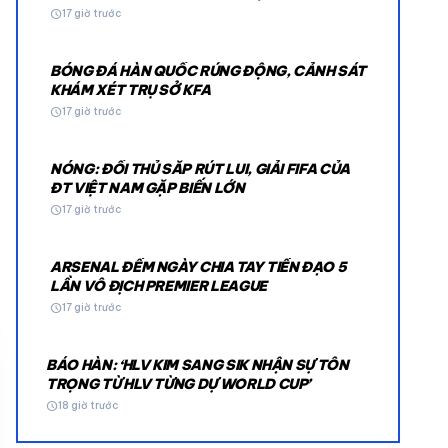
schedule
17 giờ trước
BÓNG ĐÁ HÀN QUỐC RÚNG ĐỘNG, CẢNH SÁT
KHÁM XÉT TRỤ SỞ KFA
schedule
17 giờ trước
NÓNG: ĐỐI THỦ SẮP RÚT LUI, GIẢI FIFA CỦA
© 2026 TT24H
ĐT VIỆT NAM GẶP BIẾN LỚN
schedule
17 giờ trước
ARSENAL ĐẾM NGÀY CHIA TAY TIỀN ĐẠO 5
LẦN VÔ ĐỊCH PREMIER LEAGUE
schedule
17 giờ trước
BÁO HÀN: ‘HLV KIM SANG SIK NHẬN SỰ TÔN
TRỌNG TỪ HLV TỪNG DỰ WORLD CUP’
schedule
18 giờ trước