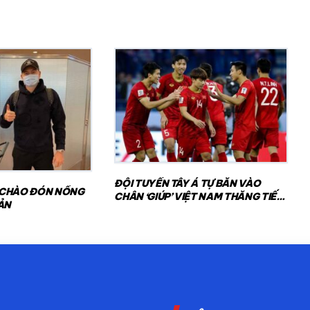
ĐỘI TUYỂN TÂY Á TỰ BẮN VÀO
 CHÀO ĐÓN NỒNG
CHÂN ‘GIÚP’ VIỆT NAM THĂNG TIẾN
ẢN
TRÊN BXH FIFA