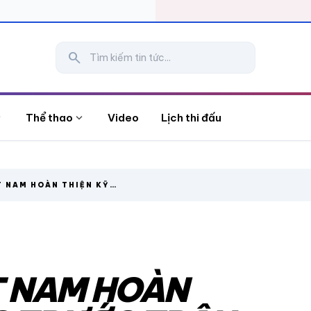
search
more
expand_more
Thể thao
Video
Lịch thi đấu
T NAM HOÀN THIỆN KỸ
RẬN GẶP NAM ĐỊNH
T NAM HOÀN