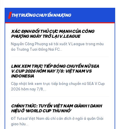
THỊ TRƯỜNG CHUYỂN NHƯỢNG
XÁC ĐỊNH ĐỐI THỦ CỰC MẠNH CỦA CÔNG
PHƯỢNG NGÀY TRỞ LẠI V.LEAGUE
Nguyễn Công Phượng sẽ tái xuất V.League trong màu
áo Trường Tươi Đồng Nai FC…
LINK XEM TRỰC TIẾP BÓNG CHUYỀN NỮ SEA
V.CUP 2026 HÔM NAY 7/8: VIỆT NAM VS
INDONESIA
Cập nhật link xem trực tiếp bóng chuyền nữ SEA V.Cup
2026 hôm nay 7/8,…
CHÍNH THỨC: TUYỂN VIỆT NAM GIÀNH 1 DANH
HIỆU Ở ‘WORLD CUP THU NHỎ’
ĐT futsal Việt Nam dù chỉ cán đích ở ngôi á quân Giải
giao hữu…