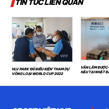
TIN TỨC LIÊN QUAN
VĂN LÂM ĐƯỢC
HLV PARK ‘ĐỦ ĐIỀU KIỆN’ THAM DỰ
HẬU TẠI NHẬT B
VÒNG LOẠI WORLD CUP 2022