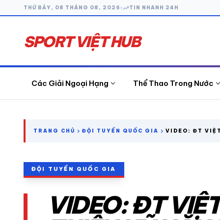
trending_up
THỨ BẢY, 08 THÁNG 08, 2026
TIN NHANH 24H
SPORT VIỆT HUB
expand_more
expand_
Các Giải Ngoại Hạng
Thể Thao Trong Nước
search
chevron_right
chevron_right
TRANG CHỦ
ĐỘI TUYỂN QUỐC GIA
VIDEO: ĐT VIỆ
NĂNG TRƯỚC T
CÁC GIẢI NGOẠI HẠNG
ĐỘI TUYỂN QUỐC GIA
THỂ THAO TRONG NƯỚC
VIDEO: ĐT VIỆ
THỂ THAO