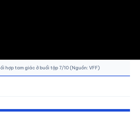
hối hợp tam giác ở buổi tập 7/10 (Nguồn: VFF)