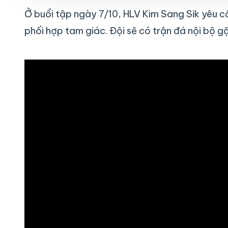
Ở buổi tập ngày 7/10, HLV Kim Sang Sik yêu cầ
phối hợp tam giác. Đội sẽ có trận đá nội bộ 